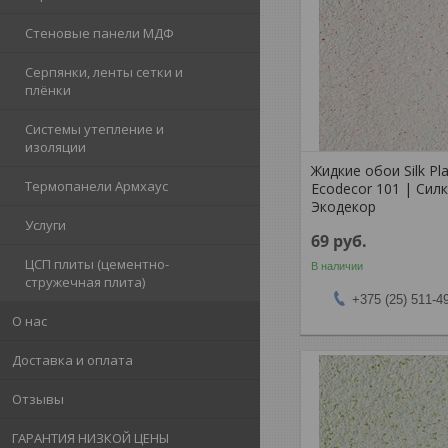
Стеновые панели МДФ
Серпянки, ленты сетки и
плёнки
Системы утепление и
изоляции
Жидкие обои Silk Pla
Термопанели Армхаус
Ecodecor 101 | Сил
Экодекор
Услуги
69
руб.
ЦСП плиты (цементно-
В наличии
стружечная плита)
+375 (25) 511-4
О нас
Доставка и оплата
Отзывы
ГАРАНТИЯ НИЗКОЙ ЦЕНЫ