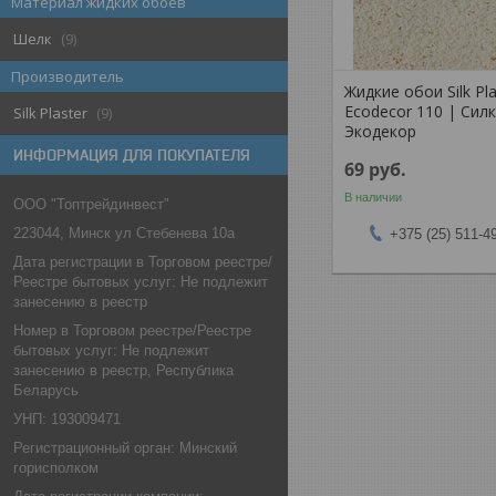
Материал жидких обоев
Шелк
9
Производитель
Жидкие обои Silk Pla
Ecodecor 110 | Сил
Silk Plaster
9
Экодекор
ИНФОРМАЦИЯ ДЛЯ ПОКУПАТЕЛЯ
69
руб.
В наличии
ООО "Топтрейдинвест"
223044, Минск ул Стебенева 10а
+375 (25) 511-4
Дата регистрации в Торговом реестре/
Реестре бытовых услуг: Не подлежит
занесению в реестр
Номер в Торговом реестре/Реестре
бытовых услуг: Не подлежит
занесению в реестр, Республика
Беларусь
УНП: 193009471
Регистрационный орган: Минский
горисполком