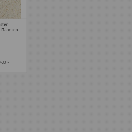
ster
к Пластер
9-33