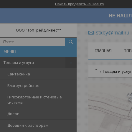
Начать продавать на Deal.by
НЕ НАШЛ
ООО "ТопТрейдИнвест"
stxby@mail.ru
ГЛАВНАЯ
ТОВ
Товары и услуги
Товары и услу
Сантехника
Благоустройство
Гипсокартонные и стеновые
системы
Двери
Добавки к растворам