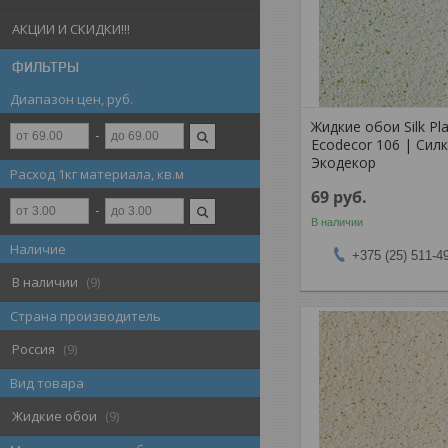
АКЦИИ И СКИДКИ!!!
ФИЛЬТРЫ
Диапазон цен, руб.
Жидкие обои Silk Pla
Ecodecor 106 | Сил
Экодекор
Расход 1кг материала, кв.м
69
руб.
В наличии
Наличие
+375 (25) 511-4
В наличии
9
Страна производитель
Россия
9
Вид товара
Жидкие обои
9