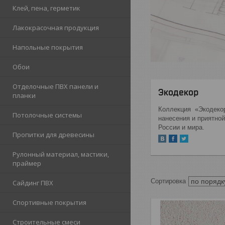
Клей, пена, герметик
Лакокрасочная продукция
Напольные покрытия
Обои
Отделочные ПВХ панели и
Экодекор
планки
Коллекция
«Экодекор
Потолочные системы
нанесения и приятной
России и мира.
Пропитки для древесины
Рулонный материал, мастики,
праймер
Сайдинг ПВХ
Спортивные покрытия
Строительные смеси