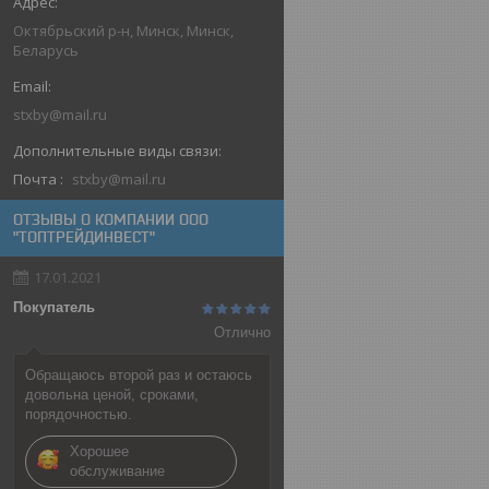
Октябрьский р-н, Минск, Минск,
Беларусь
stxby@mail.ru
Почта
stxby@mail.ru
ОТЗЫВЫ О КОМПАНИИ ООО
"ТОПТРЕЙДИНВЕСТ"
17.01.2021
Покупатель
Отлично
Обращаюсь второй раз и остаюсь
довольна ценой, сроками,
порядочностью.
Хорошее
обслуживание