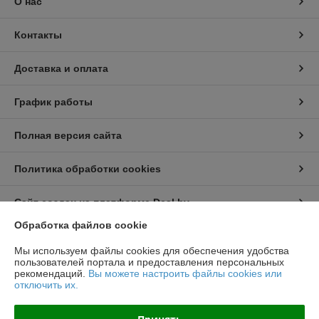
О нас
Контакты
Доставка и оплата
График работы
Полная версия сайта
Политика обработки cookies
Сайт создан на платформе Deal.by
Обработка файлов cookie
Информация для покупателя
Мы используем файлы cookies для обеспечения удобства
пользователей портала и предоставления персональных
Юридическое лицо:
ООО "Топтрейдинвест"
рекомендаций.
Вы можете настроить файлы cookies или
223044, Минск ул Стебенева 10а
отключить их.
Регистрационный номер ЕГР: 193009471