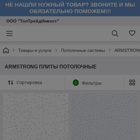
НЕ НАШЛИ НУЖНЫЙ ТОВАР? ЗВОНИТЕ И МЫ
ОБЯЗАТЕЛЬНО ПОМОЖЕМ!!!
ООО "ТопТрейдИнвест"
Товары и услуги
Потолочные системы
ARMSTRON
ARMSTRONG ПЛИТЫ ПОТОЛОЧНЫЕ
Сортировка
0
Фильтры