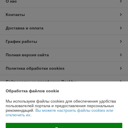
О нас
Контакты
Доставка и оплата
График работы
Полная версия сайта
Политика обработки cookies
Сайт создан на платформе Deal.by
Обработка файлов cookie
Информация для покупателя
Мы используем файлы cookies для обеспечения удобства
пользователей портала и предоставления персональных
Юридическое лицо:
ООО "Топтрейдинвест"
рекомендаций.
Вы можете настроить файлы cookies или
223044, Минск ул Стебенева 10а
отключить их.
Регистрационный номер ЕГР: 193009471