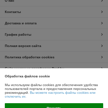
О нас
Контакты
Доставка и оплата
График работы
Полная версия сайта
Политика обработки cookies
Сайт создан на платформе Deal.by
Обработка файлов cookie
Информация для покупателя
Мы используем файлы cookies для обеспечения удобства
пользователей портала и предоставления персональных
Юридическое лицо:
ООО "Топтрейдинвест"
рекомендаций.
Вы можете настроить файлы cookies или
223044, Минск ул Стебенева 10а
отключить их.
Регистрационный номер ЕГР: 193009471