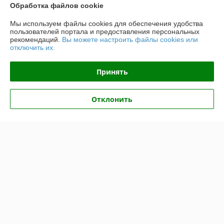
Обработка файлов cookie
График работы
Мы используем файлы cookies для обеспечения удобства
пользователей портала и предоставления персональных
рекомендаций.
Вы можете настроить файлы cookies или
Полная версия сайта
отключить их.
Политика обработки cookies
Принять
Сайт создан на платформе Deal.by
Отклонить
Информация для покупателя
Юридическое лицо:
ООО "Топтрейдинвест"
223044, Минск ул Стебенева 10а
Регистрационный номер ЕГР: 193009471
УНП: 193009471
Регистрационный орган: Минский горисполком
Дата регистрации компании: 14.12.2017