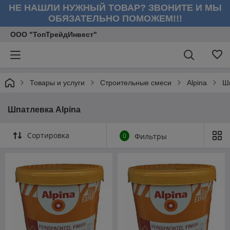
НЕ НАШЛИ НУЖНЫЙ ТОВАР? ЗВОНИТЕ И МЫ
ОБЯЗАТЕЛЬНО ПОМОЖЕМ!!!
ООО "ТопТрейдИнвест"
Товары и услуги
Строительные смеси
Alpina
Шп
Шпатлевка Alpina
Сортировка
0
Фильтры