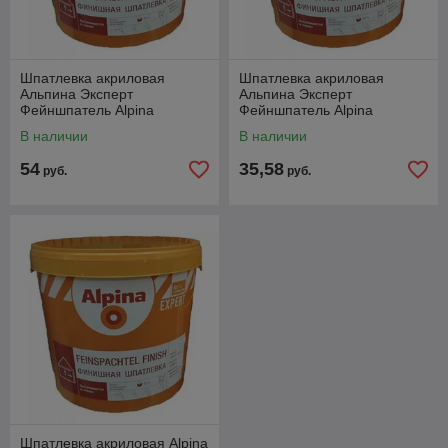
Шпатлевка акриловая
Шпатлевка акриловая
Альпина Эксперт
Альпина Эксперт
Фейншпатель Alpina
Фейншпатель Alpina
EXPERT Feinspachtel Finish.
EXPERT Feinspachtel Finish.
В наличии
В наличии
25 кг.
15 кг.
54
35,58
руб.
руб.
Шпатлевка акриловая Alpina