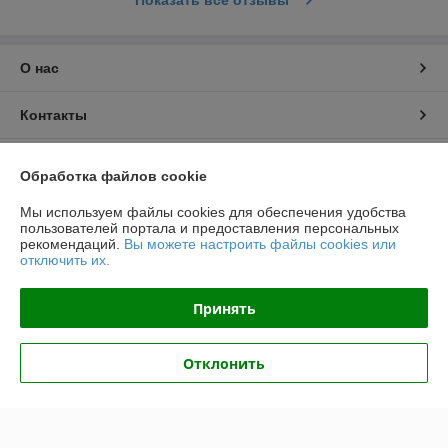
О нас
Контакты
Доставка и оплата
Обработка файлов cookie
График работы
Мы используем файлы cookies для обеспечения удобства
пользователей портала и предоставления персональных
рекомендаций.
Вы можете настроить файлы cookies или
Полная версия сайта
отключить их.
Политика обработки cookies
Принять
Сайт создан на платформе Deal.by
Отклонить
Информация для покупателя
Юридическое лицо:
ООО "Топтрейдинвест"