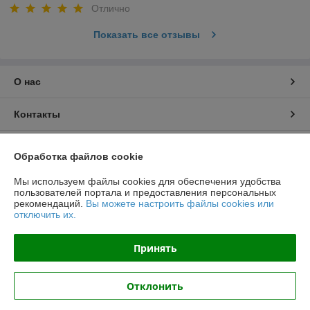
Отлично
Показать все отзывы
О нас
Контакты
Доставка и оплата
Обработка файлов cookie
График работы
Мы используем файлы cookies для обеспечения удобства
пользователей портала и предоставления персональных
рекомендаций.
Вы можете настроить файлы cookies или
Полная версия сайта
отключить их.
Политика обработки cookies
Принять
Сайт создан на платформе Deal.by
Отклонить