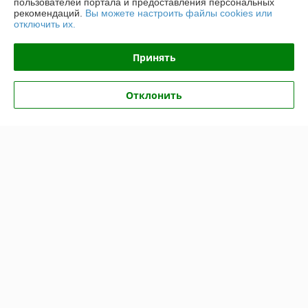
пользователей портала и предоставления персональных
рекомендаций.
Вы можете настроить файлы cookies или
отключить их.
Контакты
Принять
Доставка и оплата
Отклонить
График работы
Полная версия сайта
Политика обработки cookies
Сайт создан на платформе Deal.by
Информация для покупателя
Юридическое лицо:
ООО "Топтрейдинвест"
223044, Минск ул Стебенева 10а
Регистрационный номер ЕГР: 193009471