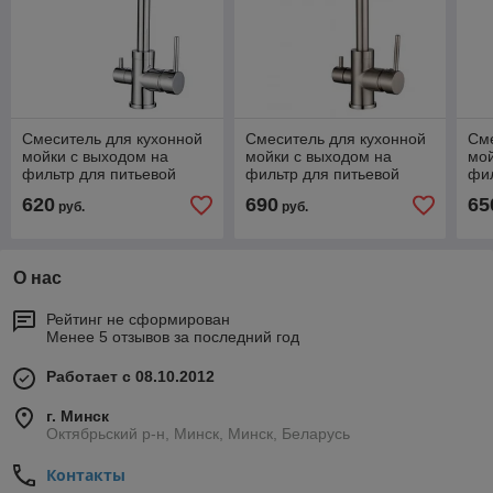
Смеситель для кухонной
Смеситель для кухонной
Сме
мойки с выходом на
мойки с выходом на
мой
фильтр для питьевой
фильтр для питьевой
фил
воды AquaSanita
воды AquaSanita
вод
620
690
65
руб.
руб.
Sabiaduo 2963 хром
Sabiaduo 2963 002 nickel
Sab
О нас
Рейтинг не сформирован
Менее 5 отзывов за последний год
Работает с 08.10.2012
г. Минск
Октябрьский р-н, Минск, Минск, Беларусь
Контакты