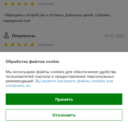
Отлично
Обращаюсь второй раз и остаюсь довольна ценой, сроками, 
порядочностью. 
Покупатель
16.01.2021
Отлично
Показать все отзывы
Обработка файлов cookie
Мы используем файлы cookies для обеспечения удобства
О нас
пользователей портала и предоставления персональных
рекомендаций.
Вы можете настроить файлы cookies или
отключить их.
Контакты
Принять
Доставка и оплата
Отклонить
График работы