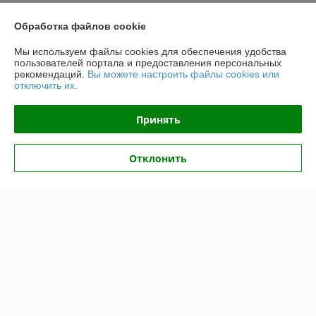
Показать все отзывы
Обработка файлов cookie
Мы используем файлы cookies для обеспечения удобства
О нас
пользователей портала и предоставления персональных
рекомендаций.
Вы можете настроить файлы cookies или
отключить их.
Контакты
Принять
Доставка и оплата
Отклонить
График работы
Полная версия сайта
Политика обработки cookies
Сайт создан на платформе Deal.by
Информация для покупателя