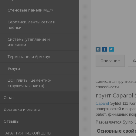
Стеновые панели МДФ
Серпянки, ленты сетки и
плёнки
Системы утепление и
изоляции
Термопанели Армхаус
Описание
Х
Услуги
ЦСП плиты (цементно-
силикатная грунтовк
стружечная плита)
способности
грунт Caparol S
О нас
Caparol
Sylitol 111 K
поверхностей и выра
Доставка и оплата
работ, финишных покр
Отзывы
Разбавляется Sylitol
Основные свойс
ГАРАНТИЯ НИЗКОЙ ЦЕНЫ