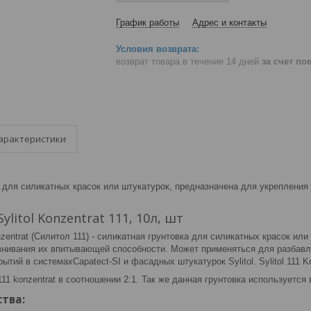
График работы
Адрес и контакты
возврат товара в течение 14 дней
за счет по
арактеристики
а для силикатных красок или штукатурок, предназначена для укреплени
ylitol Konzentrat 111, 10л, шт
onzentrat (Силитол 111) - силикатная грунтовка для силикатных красок и
внивания их впитывающей способности. Может применяться для разбавле
ытий в системахCapatect-SI и фасадных штукатурок Sylitol. Sylitol 111 K
 111 konzentrat в соотношении 2:1. Так же данная грунтовка используется
тва: