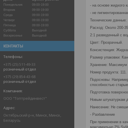
Понедельник
09:00-19:00
- на основе жидкого 
Вторник
09:00-19:00
- не пигментированна
Среда
09:00-19:00
Технические данные: 
Четверг
09:00-19:00
Пятница
09:00-19:00
Расход: Около 200-3
Суббота
Выходной
2:1 разведенный с во
Воскресенье
Выходной
Цвет: Прозрачный.
КОНТАКТЫ
Консистенция: Жидка
Размер упаковки: Кан
+375 (25) 511-49-33
Хранение: Максимум 
розничный отдел
Номер продукта: 111.
+375 (29) 854-43-68
Подосновы: Например,
розничный отдел
способностью старые
Подготовка поверхно
ООО "Топтрейдинвест"
Новым штукатуркам д
Нанесение: Не смеши
- Разбавление
Октябрьский р-н, Минск, Минск,
Беларусь
При применении в кач
максимально 2% Sylit