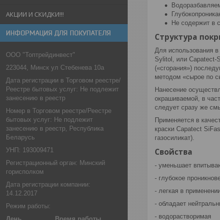
Водоразбавляем
АКЦИИ И СКИДКИ!!!
Глубокопроник
Не содержит в 
ИНФОРМАЦИЯ ДЛЯ ПОКУПАТЕЛЯ
Структура покр
Для использования в
ООО "Топтрейдинвест"
Sylitol, или Capatec
223044, Минск ул Стебенева 10а
(«сгорания») последу
методом «сырое по с
Дата регистрации в Торговом реестре/
Реестре бытовых услуг: Не подлежит
Нанесение осуществл
занесению в реестр
окрашиваемой, в част
следует сразу же смы
Номер в Торговом реестре/Реестре
бытовых услуг: Не подлежит
Применяется в качест
занесению в реестр, Республика
краски Capatect SiF
Беларусь
газосиликат).
Свойства
УНП: 193009471
Регистрационный орган: Минский
- уменьшает впитыв
горисполком
- глубокое проникнов
Дата регистрации компании:
- легкая в применени
14.12.2017
- обладает нейтраль
Режим работы:
- водорастворимая
День
Время работы