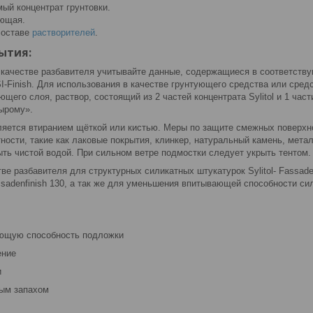
ый концентрат грунтовки.
ающая.
составе
растворителей
.
ытия:
 качестве разбавителя учитывайте данные, содержащиеся в соответств
t-SI-Finish. Для использования в качестве грунтующего средства или ср
ющего слоя, раствор, состоящий из 2 частей концентрата Sylitol и 1 част
ырому».
яется втиранием щёткой или кистью. Меры по защите смежных поверхн
ности, такие как лаковые покрытия, клинкер, натуральный камень, мет
ть чистой водой. При сильном ветре подмостки следует укрыть тентом.
ве разбавителя для структурных силикатных штукатурок Sylitol- Fassadenp
assadenfinish 130, а так же для уменьшения впитывающей способности 
ающую способность подложки
ение
и
ным запахом