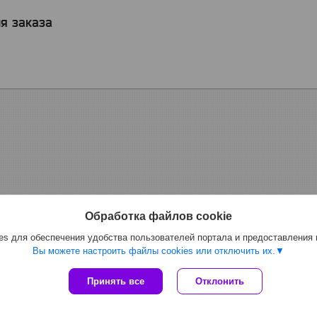
я заказа
Обработка файлов cookie
s для обеспечения удобства пользователей портала и предоставления
Вы можете настроить файлы cookies или отключить их.
Сайт создан на платформе Deal.by
Принять все
Отклонить
Политика обработки файлов cookies
ООО "Топтрейдинвест" |
Пожаловаться на контент