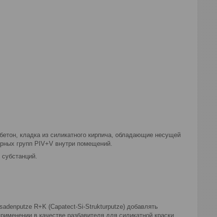
, бетон, кладка из силикатного кирпича, обладающие несущей
орных групп PIV+V внутри помещений.
 субстанций.
adenputze R+K (Capatect-Si-Strukturputze) добавлять
применении в качестве разбавителя для силикатной краски