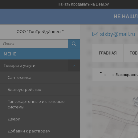
Начать продавать на Deal.by
НЕ НАШЛ
ООО "ТопТрейдИнвест"
stxby@mail.ru
ГЛАВНАЯ
ТОВ
Товары и услуги
...
Лакокрасо
Сантехника
Благоустройство
Гипсокартонные и стеновые
системы
Двери
Добавки к растворам