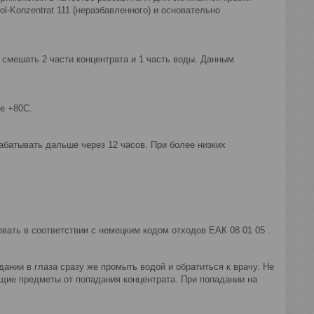
ol-Konzentrat 111 (неразбавленного) и основательно
 смешать 2 части концентрата и 1 часть воды. Данным
е +80С.
батывать дальше через 12 часов. При более низких
вать в соответствии с немецким кодом отходов ЕАК 08 01 05 .
дании в глаза сразу же промыть водой и обратиться к врачу. Не
щие предметы от попадания концентрата. При попадании на