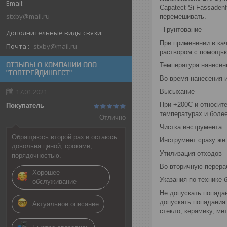
Capatect-Si-Fassaden
stxby@mail.ru
перемешивать.
- Грунтование
При применении в кач
Почта
stxby@mail.ru
раствором с помощью
ОТЗЫВЫ О КОМПАНИИ ООО
Температура нанесен
"ТОПТРЕЙДИНВЕСТ"
Во время нанесения 
17.01.2021
Высыхание
При +200С и относит
Покупатель
температурах и боле
Отлично
Чистка инструмента
Обращаюсь второй раз и остаюсь
Инструмент сразу же
довольна ценой, сроками,
Утилизация отходов
порядочностью.
Во вторичную перераб
Хорошее
Указания по технике 
обслуживание
Не допускать попадан
допускать попадания
Актуальное описание
стекло, керамику, ме