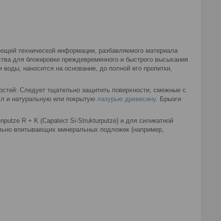
ующей технической информации, разбавляемого материала
едства для блокировки преждевременного и быстрого высыхания
и воды, наносится на основание, до полной его пропитки,
остей: Следует тщательно защитить поверхности, смежные с
алл и натуральную или покрытую
лазурью древесину
. Брызги
utze R + K (Capatect Si-Strukturputze) и для силикатной
сильно впитывающих минеральных подложек (например,