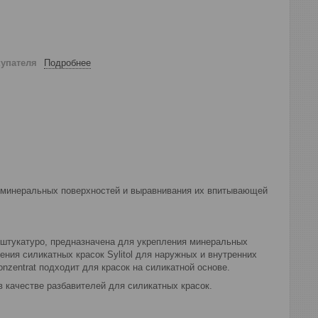
купателя
Подробнее
я минеральных поверхностей и выравнивания их впитывающей
ли штукатуро, предназначена для укрепления минеральных
ния силикатных красок Sylitol для наружных и внутренних
onzentrat подходит для красок на силикатной основе.
 в качестве разбавителей для силикатных красок.