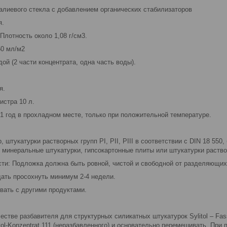
калиевого стекла с добавлением органических стабилизаторов
я.
Плотность около 1,08 г/см3.
50 мл/м2
дой (2 части концентрата, одна часть воды).
я.
истра 10 л.
1 год в прохладном месте, только при положительной температуре.
 штукатурки растворных групп РI, PII, PIII в соответствии с DIN 18 550
 минеральные штукатурки, гипсокартонные плиты или штукатурки раств
сти: Подложка должна быть ровной, чистой и свободной от разделяющих
ать просохнуть минимум 2-4 недели.
вать с другими продуктами.
естве разбавителя для структурных силикатных штукатурок Sylitol – Fass
ol-Konzentrat 111 (неразбавленного) и основательно перемешивать. При 