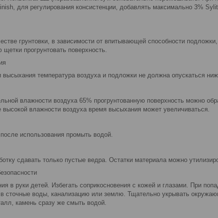
finish, для регулирования консистенции, добавлять максимально 3% Sylit
естве грунтовки, в зависимости от впитывающей способности подложки,
 щетки прогрунтовать поверхность.
ия
и высыхания температура воздуха и подложки не должна опускаться ниж
ельной влажности воздуха 65% прогрунтованную поверхность можно обра
е высокой влажности воздуха время высыхания может увеличиваться.
 после использования промыть водой.
отку сдавать только пустые ведра. Остатки материала можно утилизиро
безопасности
ия в руки детей. Избегать соприкосновения с кожей и глазами. При попа
 в сточные воды, канализацию или землю. Тщательно укрывать окружаю
талл, камень сразу же смыть водой.