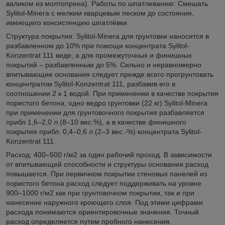
валиком из молтопрена). Работы по шпатлеванию: Смешать
Sylitol-Minera с мелким кварцевым песком до состояния,
имеющего консистенцию шпатлёвки.
Структура покрытия: Sylitol-Minera для грунтовки наносится в
разбавленном до 10% при помощи концентрата Sylitol-
Konzentrat 111 виде, а для промежуточных и финишных
покрытий – разбавленным до 5%. Сильно и неравномерно
впитывающие основания следует прежде всего прогрунтовать
концентратом Sylitol-Konzentrat 111, разбавив его в
соотношении 2 к 1 водой. При применении в качестве покрытия
пористого бетона, одно ведро грунтовки (22 кг) Sylitol-Minera
при применении для грунтовочного покрытия разбавляется
прибл 1,6–2,0 л (8–10 вес.%), а в качестве финишного
покрытия прибл. 0,4–0,6 л (2–3 вес.-%) концентрата Sylitol-
Konzentrat 111.
Расход: 400–500 г/м2 за один рабочий проход. В зависимости
от впитывающей способности и структуры основания расход
повышается. При первичном покрытии стеновых панелей из
пористого бетона расход следует поддерживать на уровне
900–1000 г/м2 как при грунтовочном покрытии, так и при
нанесение наружного кроющего слоя. Под этими цифрами
расхода понимаются ориентировочные значения. Точный
расход определяется путем пробного нанесения.