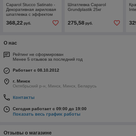
Caparol Stucco Satinato -
Шпатлевка Caparol
Кра
Декоративная акриловая
Grundplastik 25кг
Int
шпатлевка с эффектом
шелка, 5 литров, в
368,22
275,58
32
руб.
руб.
ассортименте, Гер
О нас
Рейтинг не сформирован
Менее 5 отзывов за последний год
Работает с 08.10.2012
г. Минск
Октябрьский р-н, Минск, Минск, Беларусь
Контакты
Сегодня работает с 09:00 до 19:00
Показать весь график работы
Отзывы о магазине