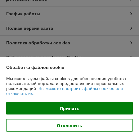
График работы
Полная версия сайта
Политика обработки cookies
Сайт создан на платформе Deal.by
Обработка файлов cookie
Информация для покупателя
Мы используем файлы cookies для обеспечения удобства
пользователей портала и предоставления персональных
Юридическое лицо:
ООО "Топтрейдинвест"
рекомендаций.
Вы можете настроить файлы cookies или
223044, Минск ул Стебенева 10а
отключить их.
Регистрационный номер ЕГР: 193009471
Принять
УНП: 193009471
Регистрационный орган: Минский горисполком
Отклонить
Дата регистрации компании: 14.12.2017