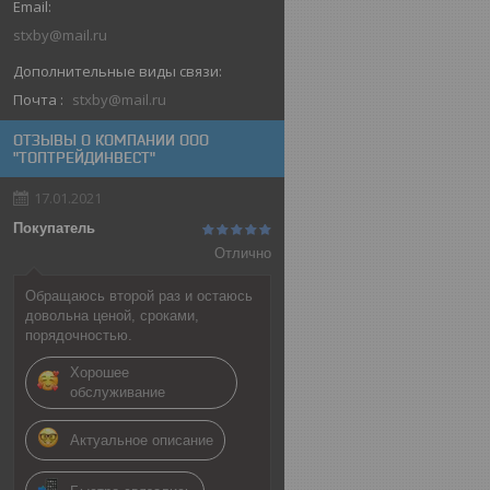
stxby@mail.ru
Почта
stxby@mail.ru
ОТЗЫВЫ О КОМПАНИИ ООО
"ТОПТРЕЙДИНВЕСТ"
17.01.2021
Покупатель
Отлично
Обращаюсь второй раз и остаюсь
довольна ценой, сроками,
порядочностью.
Хорошее
обслуживание
Актуальное описание