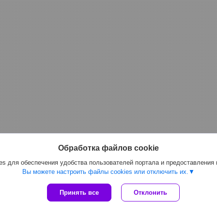
Обработка файлов cookie
s для обеспечения удобства пользователей портала и предоставления
Вы можете настроить файлы cookies или отключить их.
Сайт создан на платформе Deal.by
Принять все
Отклонить
Политика обработки файлов cookies
ООО "Топтрейдинвест" |
Пожаловаться на контент