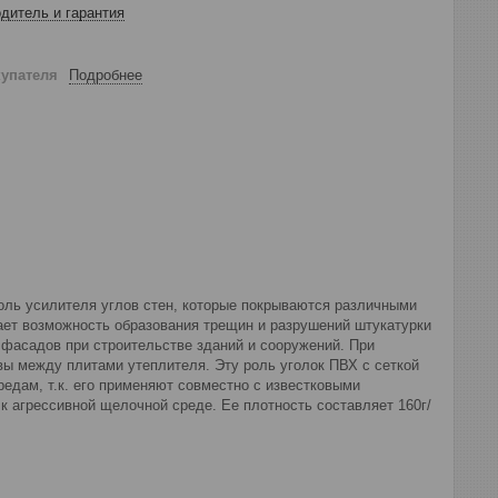
дитель и гарантия
купателя
Подробнее
роль усилителя углов стен, которые покрываются различными
чает возможность образования трещин и разрушений штукатурки
я фасадов при строительстве зданий и сооружений. При
швы между плитами утеплителя. Эту роль уголок ПВХ с сеткой
едам, т.к. его применяют совместно с известковыми
к агрессивной щелочной среде. Ее плотность составляет 160г/