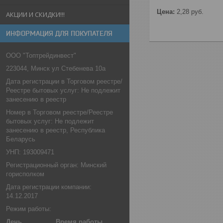
Цена:
2,28
руб.
АКЦИИ И СКИДКИ!!!
ИНФОРМАЦИЯ ДЛЯ ПОКУПАТЕЛЯ
ООО "Топтрейдинвест"
223044, Минск ул Стебенева 10а
Дата регистрации в Торговом реестре/
Реестре бытовых услуг: Не подлежит
занесению в реестр
Номер в Торговом реестре/Реестре
бытовых услуг: Не подлежит
занесению в реестр, Республика
Беларусь
УНП: 193009471
Регистрационный орган: Минский
горисполком
Дата регистрации компании:
14.12.2017
Режим работы:
День
Время работы