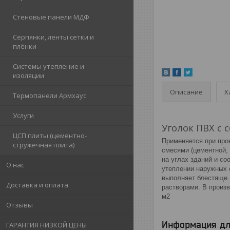
Стеновые панели МДФ
Серпянки, ленты сетки и
плёнки
Системы утепление и
изоляции
Описание
Х
Термопанели Армхаус
Услуги
Уголок ПВХ с с
ЦСП плиты (цементно-
Применяется при про
стружечная плита)
смесями (цементной,
на углах зданий и со
О нас
утеплении наружных с
выполняет блестяще.
Доставка и оплата
растворами. В произв
м2
Отзывы
Информация дл
ГАРАНТИЯ НИЗКОЙ ЦЕНЫ