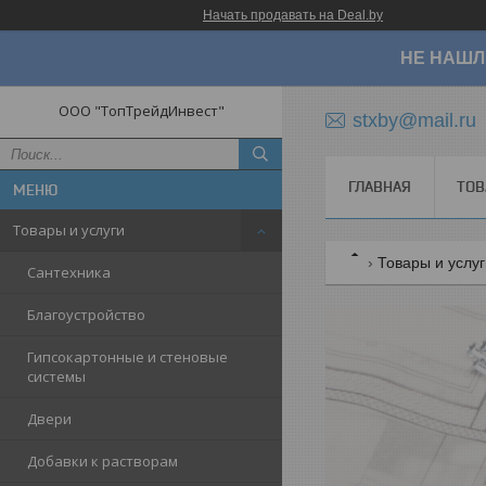
Начать продавать на Deal.by
НЕ НАШЛ
ООО "ТопТрейдИнвест"
stxby@mail.ru
ГЛАВНАЯ
ТОВ
Товары и услуги
Товары и услу
Сантехника
Благоустройство
Гипсокартонные и стеновые
системы
Двери
Добавки к растворам