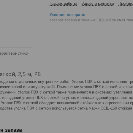
График работы
Адрес и контакты
Произво
возврат товара в течение 14 дней
за счет по
арактеристики
еткой, 2,5 м, РБ
ведении отделочных внутренних работ. Уголок ПВХ с сеткой исполняет 
 известковой или штукатуркой). Применение уголка ПВХ с сеткой исклю
оружений. Уголок ПВХ с сеткой также применяется в системах утеплени
тен зданий уголок ПВХ с сеткой на углах и откосах зданий укрепляет 
 Уголок ПВХ с сеткой обладает повышенной стойкостью к агрессивным ср
одстве уголка ПВХ с сеткой используется сетка марки ССШ-160 стойкая 
я заказа