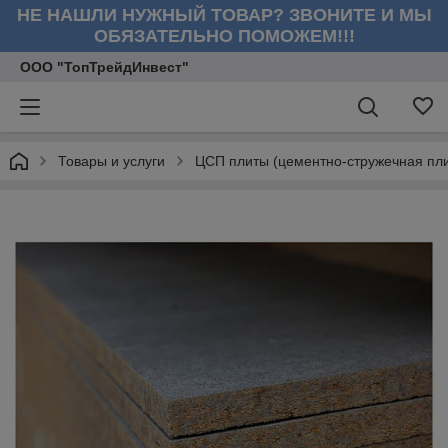
НЕ НАШЛИ НУЖНЫЙ ТОВАР? ЗВОНИТЕ И МЫ
ОБЯЗАТЕЛЬНО ПОМОЖЕМ!!!
ООО "ТопТрейдИнвест"
Товары и услуги
ЦСП плиты (цементно-стружечная пли