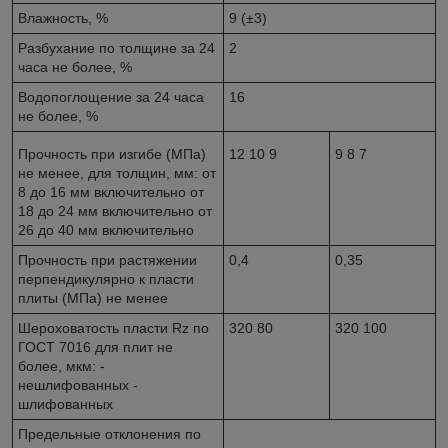
Влажность, %
9 (±3)
Разбухание по толщине за 24
2
часа не более, %
Водопоглощение за 24 часа
16
не более, %
Прочность при изгибе (МПа)
12 10 9
9 8 7
не менее, для толщин, мм: от
8 до 16 мм включительно от
18 до 24 мм включительно от
26 до 40 мм включительно
Прочность при растяжении
0,4
0,35
перпендикулярно к пласти
плиты (МПа) не менее
Шероховатость пласти Rz по
320 80
320 100
ГОСТ 7016 для плит не
более, мкм: -
нешлифованных -
шлифованных
Предельные отклонения по