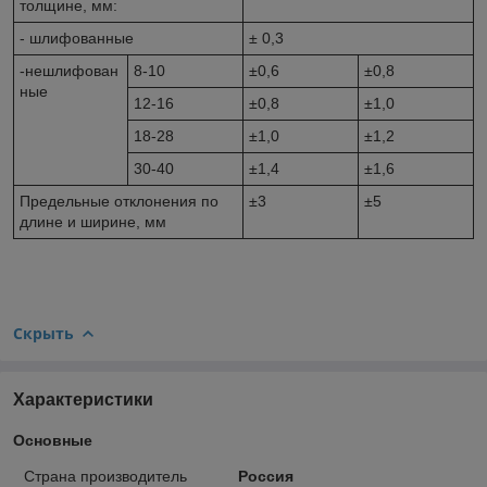
толщине, мм:
- шлифованные
± 0,3
-нешлифован
8-10
±0,6
±0,8
ные
12-16
±0,8
±1,0
18-28
±1,0
±1,2
30-40
±1,4
±1,6
Предельные отклонения по
±3
±5
длине и ширине, мм
Скрыть
Характеристики
Основные
Страна производитель
Россия