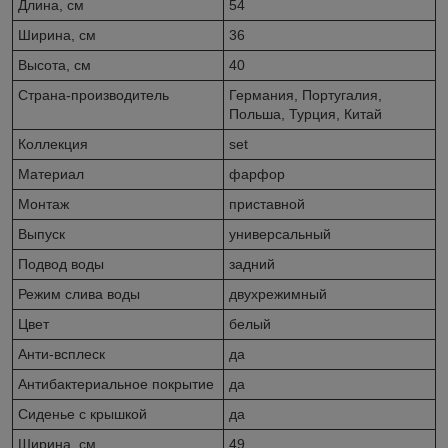
Длина, см
54
Ширина, см
36
Высота, см
40
Страна-производитель
Германия, Португалия,
Польша, Турция, Китай
Коллекция
set
Материал
фарфор
Монтаж
приставной
Выпуск
универсальный
Подвод воды
задний
Режим слива воды
двухрежимный
Цвет
белый
Анти-всплеск
да
Антибактериальное покрытие
да
Сиденье c крышкой
да
Ширина, см
49