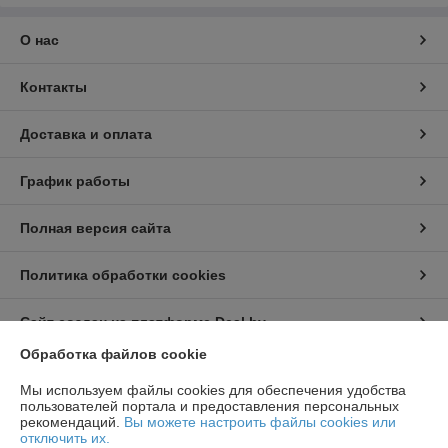
О нас
Контакты
Доставка и оплата
График работы
Полная версия сайта
Политика обработки cookies
Сайт создан на платформе Deal.by
Обработка файлов cookie
Информация для покупателя
Мы используем файлы cookies для обеспечения удобства
пользователей портала и предоставления персональных
Юридическое лицо:
ООО "Топтрейдинвест"
рекомендаций.
Вы можете настроить файлы cookies или
223044, Минск ул Стебенева 10а
отключить их.