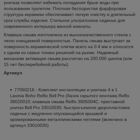
унитаза позволяет избежать попадания брызг воды при
пользовании туалетом. Плотная беспористая фарфоровая
структура керамики обеспечивает легкую очистку и длительный
срок службы изделия. Стильное ультратонкое сиденье для
современного интерьера ванной комнаты.
Клавиша смыва изготовлена из высококачественного стекла с
легко очищаемой поверхностью. Панель смыва выступает за
поверхность керамической плитки всего на 0.4 мм и относится
к одним из самых тонких решений на рынке. Надежный
механизм активации смыва рассчитан на 200.000 циклов (или
15 лет бесперебойной работы).
Артикул
77060216 - Комплект инсталляции и унитаза 4 в 1
Lavinia Boho Relfix Bell Pro (бачок скрытого монтажа Relfix
38020010; клавиша смыва Relfix 3805004C; приставной
унитаз Bell Pro 33010030; быстросъемное дюропластовое
сиденье с медленно опускающейся крышкой и
хромированными металлическими петлями (включено в
артикул 33010030)