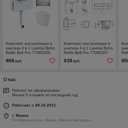
Комплект инсталляции и
Комплект инсталляции и
Ком
унитаза 4 в 1 Lavinia Boho
унитаза 4 в 1 Lavinia Boho
уни
Relfix Bell Pro 77060206
Relfix Bell Pro 77060207
Rel
968
939
95
руб.
руб.
О нас
Рейтинг не сформирован
Менее 5 отзывов за последний год
Работает с 08.10.2012
г. Минск
Октябрьский р-н, Минск, Минск, Беларусь