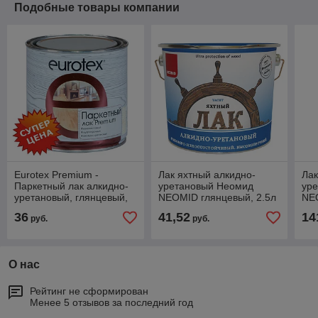
Подобные товары компании
Eurotex Premium -
Лак яхтный алкидно-
Лак
Паркетный лак алкидно-
уретановый Неомид
ур
уретановый, глянцевый,
NEOMID глянцевый, 2.5л
NE
2.5л | Евротекс Премиум
9л
36
41,52
14
руб.
руб.
О нас
Рейтинг не сформирован
Менее 5 отзывов за последний год