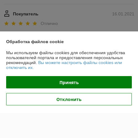
Покупатель
16.01.2021
Отлично
Показать все отзывы
Обработка файлов cookie
Мы используем файлы cookies для обеспечения удобства
О нас
пользователей портала и предоставления персональных
рекомендаций.
Вы можете настроить файлы cookies или
отключить их.
Контакты
Принять
Доставка и оплата
Отклонить
График работы
Полная версия сайта
Политика обработки cookies