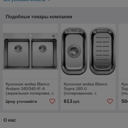
Подобные товары компании
Кухонная мойка Blanco
Кухонная мойка Blanco
Кух
Andano 340/340-IF-A
Supra 180-U
Sup
(зеркальная полировка, с
(полированная, с
(по
клапаном-автоматом)
корзинчатым вентилем и
кор
613
50
Цену уточняйте
руб.
коландером)
О нас