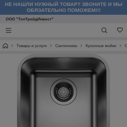
НЕ НАШЛИ НУЖНЫЙ ТОВАР? ЗВОНИТЕ И МЫ
ОБЯЗАТЕЛЬНО ПОМОЖЕМ!!!
ООО "ТопТрейдИнвест"
Товары и услуги
Сантехника
Кухонные мойки
С