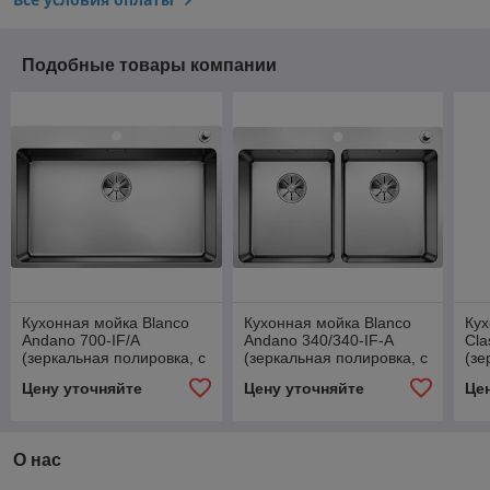
Подобные товары компании
Кухонная мойка Blanco
Кухонная мойка Blanco
Кух
Andano 700-IF/A
Andano 340/340-IF-A
Cla
(зеркальная полировка, с
(зеркальная полировка, с
(зе
клапаном-автоматом)
клапаном-автоматом)
кл
Цену уточняйте
Цену уточняйте
Це
InF
О нас