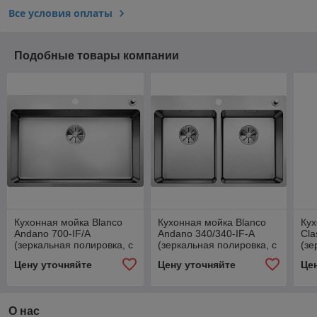
Все условия оплаты
Подобные товары компании
Кухонная мойка Blanco
Кухонная мойка Blanco
Кух
Andano 700-IF/A
Andano 340/340-IF-A
Cla
(зеркальная полировка, с
(зеркальная полировка, с
(зе
клапаном-автоматом)
клапаном-автоматом)
кл
Цену уточняйте
Цену уточняйте
Це
InF
О нас