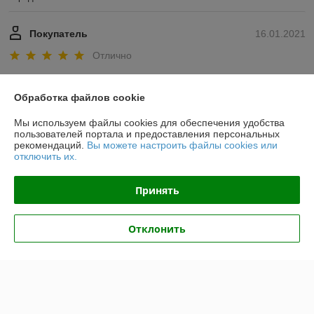
Покупатель
16.01.2021
Отлично
Показать все отзывы
Обработка файлов cookie
Мы используем файлы cookies для обеспечения удобства
О нас
пользователей портала и предоставления персональных
рекомендаций.
Вы можете настроить файлы cookies или
отключить их.
Контакты
Принять
Доставка и оплата
Отклонить
График работы
Полная версия сайта
Политика обработки cookies