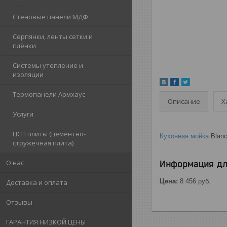
Стеновые панели МДФ
Серпянки, ленты сетки и
плёнки
Системы утепление и
изоляции
Термопанели Армхаус
Описание
Х
Услуги
ЦСП плиты (цементно-
Кухонная мойка
Blanc
стружечная плита)
О нас
Информация дл
Цена:
8 456
руб.
Доставка и оплата
Отзывы
ГАРАНТИЯ НИЗКОЙ ЦЕНЫ