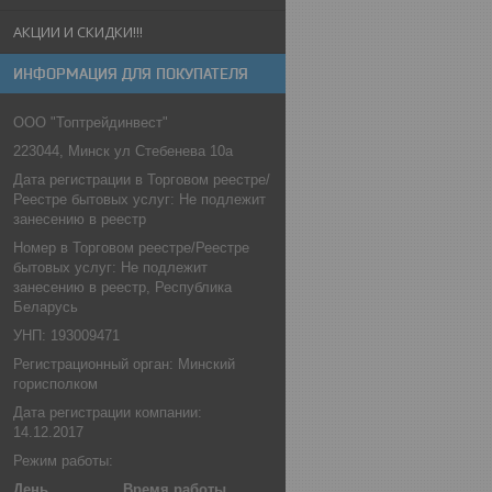
АКЦИИ И СКИДКИ!!!
ИНФОРМАЦИЯ ДЛЯ ПОКУПАТЕЛЯ
ООО "Топтрейдинвест"
223044, Минск ул Стебенева 10а
Дата регистрации в Торговом реестре/
Реестре бытовых услуг: Не подлежит
занесению в реестр
Номер в Торговом реестре/Реестре
бытовых услуг: Не подлежит
занесению в реестр, Республика
Беларусь
УНП: 193009471
Регистрационный орган: Минский
горисполком
Дата регистрации компании:
14.12.2017
Режим работы:
День
Время работы