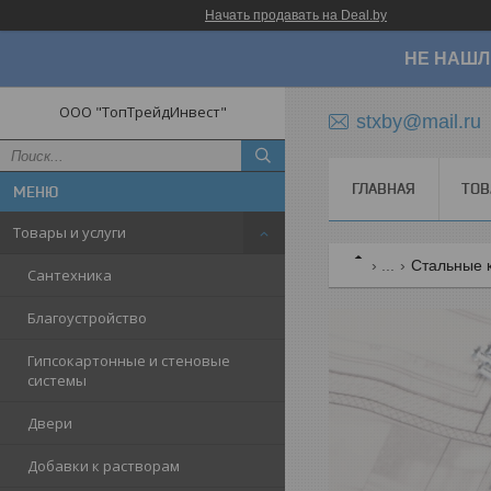
Начать продавать на Deal.by
НЕ НАШЛ
ООО "ТопТрейдИнвест"
stxby@mail.ru
ГЛАВНАЯ
ТОВ
Товары и услуги
...
Стальные к
Сантехника
Благоустройство
Гипсокартонные и стеновые
системы
Двери
Добавки к растворам