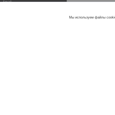
stxby@mail.ru
Мы используем файлы cookie
Почта
stxby@mail.ru
ОТЗЫВЫ О КОМПАНИИ ООО
"ТОПТРЕЙДИНВЕСТ"
17.01.2021
Покупатель
Отлично
Обращаюсь второй раз и остаюсь
довольна ценой, сроками,
порядочностью.
Хорошее
обслуживание
Актуальное описание