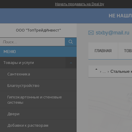
Начать продавать на Deal.by
НЕ НАШЛ
ООО "ТопТрейдИнвест"
stxby@mail.ru
ГЛАВНАЯ
ТОВ
Товары и услуги
...
Стальные к
Сантехника
Благоустройство
Гипсокартонные и стеновые
системы
Двери
Добавки к растворам