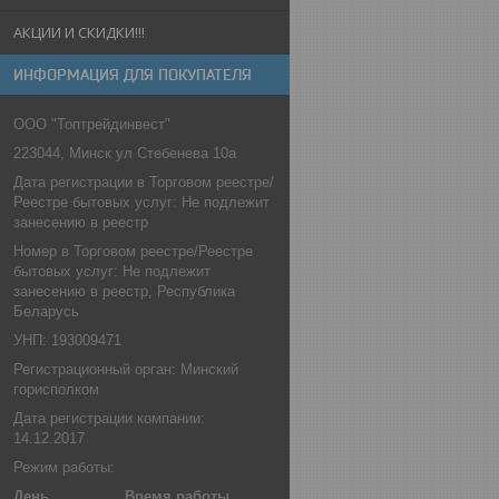
АКЦИИ И СКИДКИ!!!
ИНФОРМАЦИЯ ДЛЯ ПОКУПАТЕЛЯ
ООО "Топтрейдинвест"
223044, Минск ул Стебенева 10а
Дата регистрации в Торговом реестре/
Реестре бытовых услуг: Не подлежит
занесению в реестр
Номер в Торговом реестре/Реестре
бытовых услуг: Не подлежит
занесению в реестр, Республика
Беларусь
УНП: 193009471
Регистрационный орган: Минский
горисполком
Дата регистрации компании:
14.12.2017
Режим работы:
День
Время работы