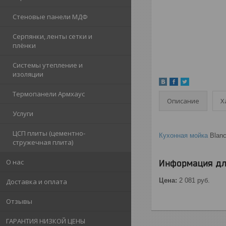
Стеновые панели МДФ
Серпянки, ленты сетки и
плёнки
Системы утепление и
изоляции
Термопанели Армхаус
Описание
Х
Услуги
ЦСП плиты (цементно-
Кухонная мойка
Blanc
стружечная плита)
О нас
Информация дл
Цена:
2 081
руб.
Доставка и оплата
Отзывы
ГАРАНТИЯ НИЗКОЙ ЦЕНЫ