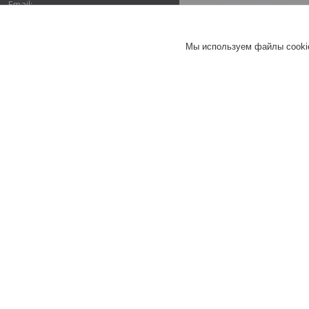
stxby@mail.ru
Мы используем файлы cookie
Почта
stxby@mail.ru
ОТЗЫВЫ О КОМПАНИИ ООО
"ТОПТРЕЙДИНВЕСТ"
17.01.2021
Покупатель
Отлично
Обращаюсь второй раз и остаюсь
довольна ценой, сроками,
порядочностью.
Хорошее
обслуживание
Актуальное описание