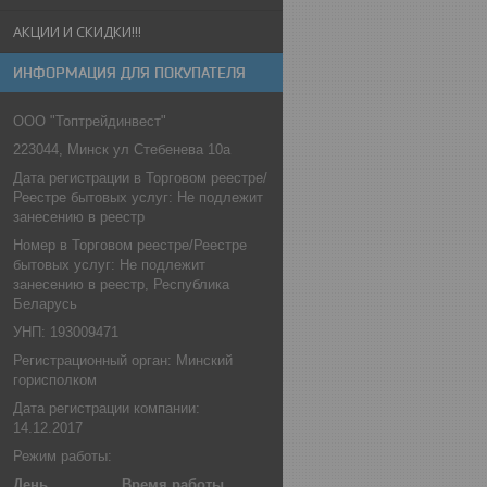
АКЦИИ И СКИДКИ!!!
ИНФОРМАЦИЯ ДЛЯ ПОКУПАТЕЛЯ
ООО "Топтрейдинвест"
223044, Минск ул Стебенева 10а
Дата регистрации в Торговом реестре/
Реестре бытовых услуг: Не подлежит
занесению в реестр
Номер в Торговом реестре/Реестре
бытовых услуг: Не подлежит
занесению в реестр, Республика
Беларусь
УНП: 193009471
Регистрационный орган: Минский
горисполком
Дата регистрации компании:
14.12.2017
Режим работы:
День
Время работы