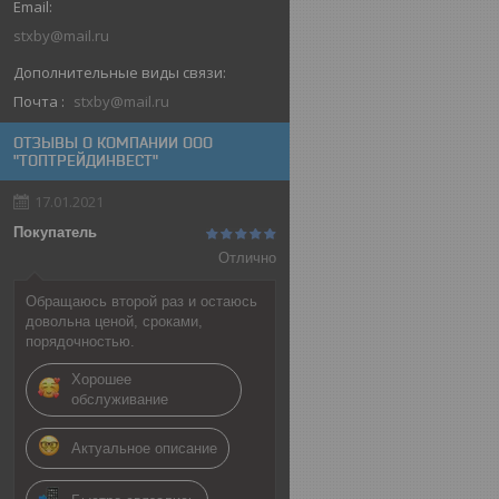
stxby@mail.ru
Почта
stxby@mail.ru
ОТЗЫВЫ О КОМПАНИИ ООО
"ТОПТРЕЙДИНВЕСТ"
17.01.2021
Покупатель
Отлично
Обращаюсь второй раз и остаюсь
довольна ценой, сроками,
порядочностью.
Хорошее
обслуживание
Актуальное описание