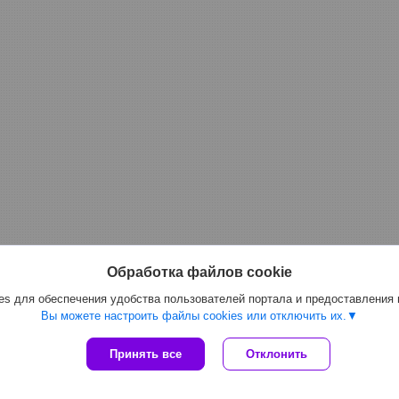
Обработка файлов cookie
s для обеспечения удобства пользователей портала и предоставления
Вы можете настроить файлы cookies или отключить их.
Сайт создан на платформе Deal.by
Принять все
Отклонить
Политика обработки файлов cookies
ООО "Топтрейдинвест" |
Пожаловаться на контент