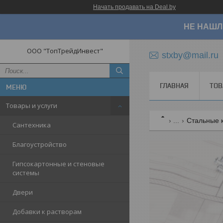
Начать продавать на Deal.by
НЕ НАШЛ
ООО "ТопТрейдИнвест"
stxby@mail.ru
ГЛАВНАЯ
ТОВ
Товары и услуги
...
Стальные к
Сантехника
Благоустройство
Гипсокартонные и стеновые
системы
Двери
Добавки к растворам