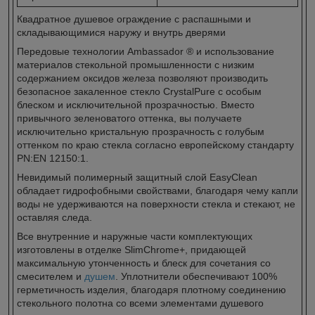
Квадратное душевое ограждение с распашными и
складывающимися наружу и внутрь дверями
Передовые технологии Ambassador ® и использование
материалов стекольной промышленности с низким
содержанием оксидов железа позволяют производить
безопасное закаленное стекло CrystalPure с особым
блеском и исключительной прозрачностью. Вместо
привычного зеленоватого оттенка, вы получаете
исключительно кристальную прозрачность с голубым
оттенком по краю стекла согласно европейскому стандарту
PN:EN 12150:1.
Невидимый полимерный защитный слой EasyClean
обладает гидрофобными свойствами, благодаря чему капли
воды не удерживаются на поверхности стекла и стекают, не
оставляя следа.
Все внутренние и наружные части комплектующих
изготовлены в отделке SlimChrome+, придающей
максимальную утонченность и блеск для сочетания со
смесителем и
душем
. Уплотнители обеспечивают 100%
герметичность изделия, благодаря плотному соединению
стекольного полотна со всеми элементами душевого