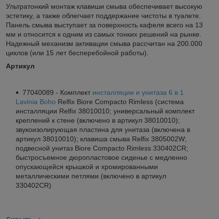
Ультратонкий монтаж клавиши смыва обеспечивает высокую
эстетику, а также облегчает поддержание чистоты в туалете.
Панель смыва выступает за поверхность кафеля всего на 13
мм и относится к одним из самых тонких решений на рынке.
Надежный механизм активации смыва рассчитан на 200.000
циклов (или 15 лет бесперебойной работы).
Артикул
77040089 - Комплект
инсталляции и унитаза 6 в 1
Lavinia Boho
Relfix Biore Compacto Rimless (система
инсталляции Relfix 38010010; универсальный комплект
креплений к стене (включено в артикул 38010010);
звукоизолирующая пластина для унитаза (включена в
артикул 38010010); клавиша смыва Relfix 3805002W;
подвесной унитаз Biore Compacto Rimless 330402CR;
быстросъемное дюропластовое сиденье с медленно
опускающейся крышкой и хромированными
металлическими петлями (включено в артикул
330402CR)