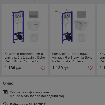
Комплект инсталляции и
Комплект инсталляции и
Ком
унитаза 6 в 1 Lavinia Boho
унитаза 6 в 1 Lavinia Boho
уни
Relfix Biore Compacto
Relfix Bristol Rimless
Rel
Rimless 77040087
77050199
1 136
1 130
1 
руб.
руб.
О нас
Рейтинг не сформирован
Менее 5 отзывов за последний год
Работает с 08.10.2012