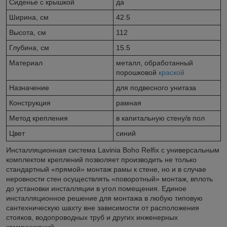
Сиденье c крышкой
да
Ширина, см
42.5
Высота, см
112
Глубина, см
15.5
Материал
металл, обработанный
порошковой
краской
Назначение
для подвесного унитаза
Конструкция
рамная
Метод крепления
в капитальную стену/в пол
Цвет
синий
Инсталляционная система Lavinia Boho Relfix c универсальным
комплектом креплений позволяет производить не только
стандартный «прямой» монтаж рамы к стене, но и в случае
неровности стен осуществлять «поворотный» монтаж, вплоть
до установки инсталляции в угол помещения. Единое
инсталляционное решение для монтажа в любую типовую
сантехническую шахту вне зависимости от расположения
стояков, водопроводных труб и других инженерных
коммуникаций.