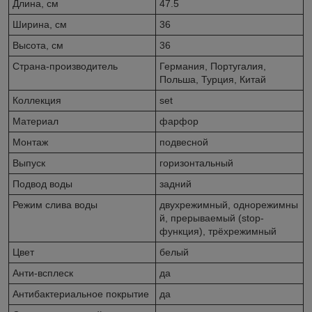
Длина, см
47.5
Ширина, см
36
Высота, см
36
Страна-производитель
Германия, Португалия,
Польша, Турция, Китай
Коллекция
set
Материал
фарфор
Монтаж
подвесной
Выпуск
горизонтальный
Подвод воды
задний
Режим слива воды
двухрежимный, однорежимны
й, прерываемый (stop-
функция), трёхрежимный
Цвет
белый
Анти-всплеск
да
Антибактериальное покрытие
да