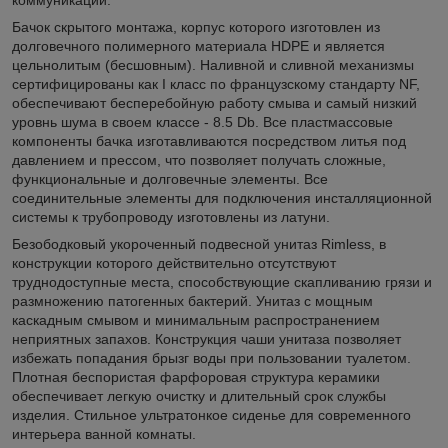
Бачок скрытого монтажа, корпус которого изготовлен из
долговечного полимерного материала HDPE и является
цельнолитым (бесшовным). Наливной и сливной механизмы
сертифицированы как I класс по французскому стандарту NF,
обеспечивают бесперебойную работу смыва и самый низкий
уровнь шума в своем классе - 8.5 Db. Все пластмассовые
компоненты бачка изготавливаются посредством литья под
давлением и прессом, что позволяет получать сложные,
функциональные и долговечные элементы. Все
соединительные элементы для подключения инсталляционной
системы к трубопроводу изготовлены из латуни.
Безободковый укороченный подвесной унитаз Rimless, в
конструкции которого действительно отсутствуют
труднодоступные места, способствующие скапливанию грязи и
размножению патогенных бактерий. Унитаз с мощным
каскадным смывом и минимальным распространением
неприятных запахов. Конструкция чаши унитаза позволяет
избежать попадания брызг воды при пользовании туалетом.
Плотная беспористая фарфоровая структура керамики
обеспечивает легкую очистку и длительный срок службы
изделия. Стильное ультратонкое сиденье для современного
интерьера ванной комнаты.