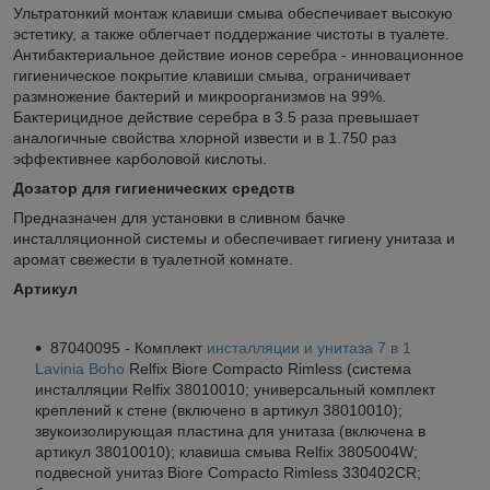
Ультратонкий монтаж клавиши смыва обеспечивает высокую
эстетику, а также облегчает поддержание чистоты в туалете.
Антибактериальное действие ионов серебра - инновационное
гигиеническое покрытие клавиши смыва, ограничивает
размножение бактерий и микроорганизмов на 99%.
Бактерицидное действие серебра в 3.5 раза превышает
аналогичные свойства хлорной извести и в 1.750 раз
эффективнее карболовой кислоты.
Дозатор для гигиенических средств
Предназначен для установки в сливном бачке
инсталляционной системы и обеспечивает гигиену унитаза и
аромат свежести в туалетной комнате.
Артикул
87040095 - Комплект
инсталляции и унитаза 7 в 1
Lavinia Boho
Relfix Biore Compacto Rimless (система
инсталляции Relfix 38010010; универсальный комплект
креплений к стене (включено в артикул 38010010);
звукоизолирующая пластина для унитаза (включена в
артикул 38010010); клавиша смыва Relfix 3805004W;
подвесной унитаз Biore Compacto Rimless 330402CR;