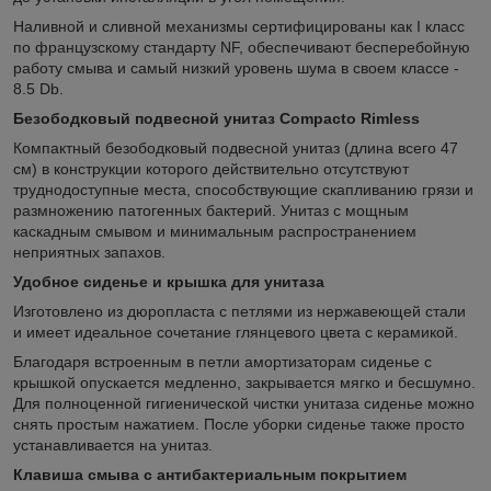
Наливной и сливной механизмы сертифицированы как I класс
по французскому стандарту NF, обеспечивают бесперебойную
работу смыва и самый низкий уровень шума в своем классе -
8.5 Db.
Безободковый подвесной унитаз Compacto Rimless
Компактный безободковый подвесной унитаз (длина всего 47
см) в конструкции которого действительно отсутствуют
труднодоступные места, способствующие скапливанию грязи и
размножению патогенных бактерий. Унитаз с мощным
каскадным смывом и минимальным распространением
неприятных запахов.
Удобное сиденье и крышка для унитаза
Изготовлено из дюропласта с петлями из нержавеющей стали
и имеет идеальное сочетание глянцевого цвета с керамикой.
Благодаря встроенным в петли амортизаторам сиденье с
крышкой опускается медленно, закрывается мягко и бесшумно.
Для полноценной гигиенической чистки унитаза сиденье можно
снять простым нажатием. После уборки сиденье также просто
устанавливается на унитаз.
Клавиша смыва с антибактериальным покрытием