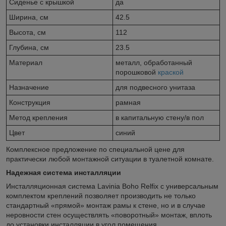
Сиденье c крышкой
да
Ширина, см
42.5
Высота, см
112
Глубина, см
23.5
Материал
металл, обработанный
порошковой
краской
Назначение
для подвесного унитаза
Конструкция
рамная
Метод крепления
в капитальную стену/в пол
Цвет
синий
Комплексное предложение по специальной цене для
практически любой монтажной ситуации в туалетной комнате.
Надежная система инсталляции
Инсталляционная система Lavinia Boho Relfix c универсальным
комплектом креплений позволяет производить не только
стандартный «прямой» монтаж рамы к стене, но и в случае
неровности стен осуществлять «поворотный» монтаж, вплоть
до установки инсталляции в угол помещения.