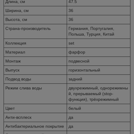
Длина, см
47.5
Ширина, см
36
Высота, см
36
Страна-производитель
Германия, Португалия,
Польша, Турция, Китай
Коллекция
set
Материал
фарфор
Монтаж
подвесной
Выпуск
горизонтальный
Подвод воды
задний
Режим слива воды
двухрежимный, однорежимны
й, прерываемый (stop-
функция), трёхрежимный
Цвет
белый
Анти-всплеск
да
Антибактериальное покрытие
да