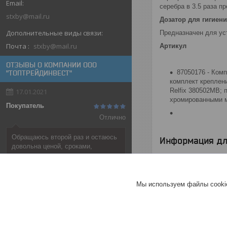
серебра в 3.5 раза п
stxby@mail.ru
Дозатор для гигиен
Предназначен для уст
Почта
stxby@mail.ru
Артикул
ОТЗЫВЫ О КОМПАНИИ ООО
87050176 - Ком
"ТОПТРЕЙДИНВЕСТ"
комплект креплени
Relfix 380502MB;
17.01.2021
хромированными м
Покупатель
Отлично
Обращаюсь второй раз и остаюсь
Информация дл
довольна ценой, сроками,
порядочностью.
Цена:
1 208
руб.
Хорошее
обслуживание
Мы используем файлы cookie
Актуальное описание