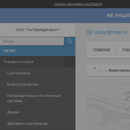
Начать продавать на Deal.by
НЕ НАШЛ
ООО "ТопТрейдИнвест"
stxby@mail.ru
ГЛАВНАЯ
ТОВ
Товары и услуги
...
Комплекты 
Сантехника
Благоустройство
Гипсокартонные и стеновые
системы
Двери
Добавки к растворам