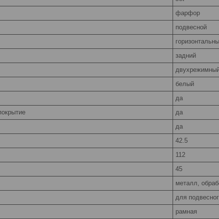
фарфор
подвесной
горизонтальн
задний
двухрежимный
белый
да
покрытие
да
да
42.5
112
45
металл, обра
для подвесног
рамная