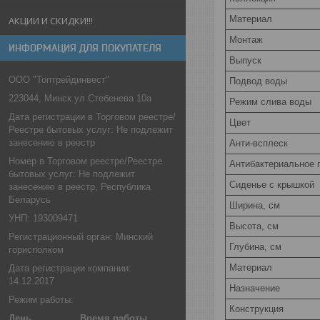
Материал
АКЦИИ И СКИДКИ!!!
Монтаж
ИНФОРМАЦИЯ ДЛЯ ПОКУПАТЕЛЯ
Выпуск
ООО "Топтрейдинвест"
Подвод воды
223044, Минск ул Стебенева 10а
Режим слива воды
Дата регистрации в Торговом реестре/
Цвет
Реестре бытовых услуг: Не подлежит
занесению в реестр
Анти-всплеск
Номер в Торговом реестре/Реестре
Антибактериальное 
бытовых услуг: Не подлежит
Сиденье c крышкой
занесению в реестр, Республика
Беларусь
Ширина, см
УНП: 193009471
Высота, см
Регистрационный орган: Минский
Глубина, см
горисполком
Материал
Дата регистрации компании:
14.12.2017
Назначение
Режим работы:
Конструкция
День
Время работы