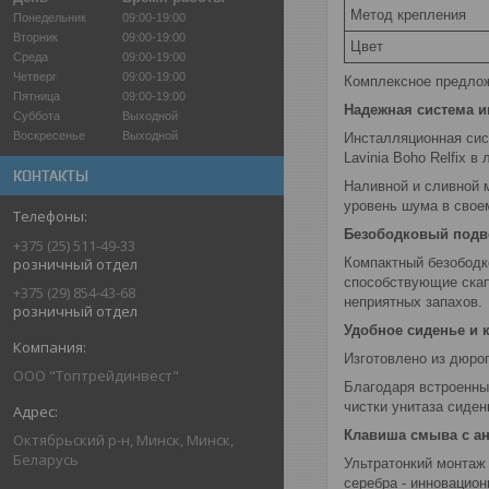
Метод крепления
Понедельник
09:00-19:00
Вторник
09:00-19:00
Цвет
Среда
09:00-19:00
Четверг
09:00-19:00
Комплексное предлож
Пятница
09:00-19:00
Надежная система 
Суббота
Выходной
Воскресенье
Выходной
Инсталляционная сис
Lavinia Boho Relfix 
КОНТАКТЫ
Наливной и сливной 
уровень шума в своем
Безободковый подве
+375 (25) 511-49-33
Компактный безободко
розничный отдел
способствующие скап
+375 (29) 854-43-68
неприятных запахов.
розничный отдел
Удобное сиденье и 
Изготовлено из дюро
ООО "Топтрейдинвест"
Благодаря встроенны
чистки унитаза сиден
Клавиша смыва с а
Октябрьский р-н, Минск, Минск,
Беларусь
Ультратонкий монтаж
серебра - инновацио