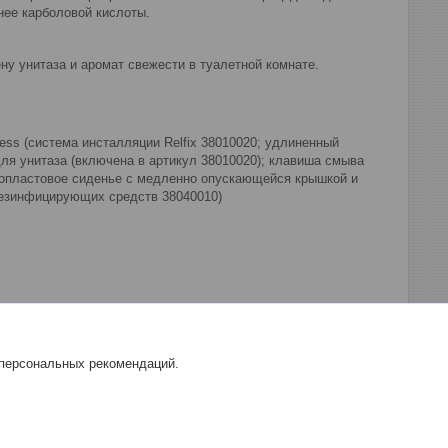
нее карболовой кислоты.
ну унитаза и аромат свежести в туалетной комнате.
less (система инсталляции Relfix 38010020; удлиненный
для унитаза (включена в артикул 38010020); клавиша смыва
ропластовое сиденье с медленно опускающейся крышкой и
дезинфицирующих средств 38040010)
 персональных рекомендаций.