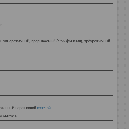
ый
, однорежимный, прерываемый (stop-функция), трёхрежимный
ботанный порошковой
краской
о унитаза