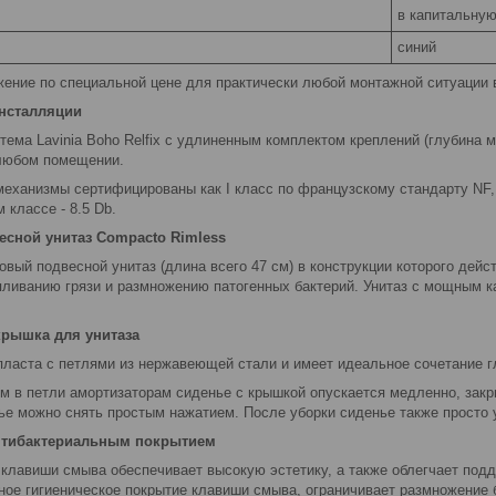
в капитальную
синий
ение по специальной цене для практически любой монтажной ситуации в
инсталляции
тема Lavinia Boho Relfix c удлиненным комплектом креплений (глубина 
в любом помещении.
механизмы сертифицированы как I класс по французскому стандарту NF
 классе - 8.5 Db.
сной унитаз Compacto Rimless
вый подвесной унитаз (длина всего 47 см) в конструкции которого дей
ливанию грязи и размножению патогенных бактерий. Унитаз с мощным
крышка для унитаза
пласта с петлями из нержавеющей стали и имеет идеальное сочетание гл
м в петли амортизаторам сиденье с крышкой опускается медленно, закр
ье можно снять простым нажатием. После уборки сиденье также просто 
нтибактериальным покрытием
 клавиши смыва обеспечивает высокую эстетику, а также облегчает подд
нное гигиеническое покрытие клавиши смыва, ограничивает размножение 