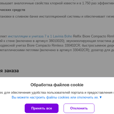
ревышает аналогичные свойства хлорной извести и в 1.750 раз эффектив
ических средств
ановки в сливном бачке инсталляционной системы и обеспечивает гигие
плект
инсталляции и унитаза 7 в 1 Lavinia Boho
Relfix Biore Compacto Rim
й к стене (включено в артикул 38010020); звукоизолирующая пластина 
 подвесной унитаз Biore Compacto Rimless 330402CR; быстросъемное дю
еталлическими петлями (включено в артикул 330402CR); дозатор для 
я заказа
Обработка файлов cookie
s для обеспечения удобства пользователей портала и предоставления
Вы можете настроить файлы cookies или отключить их.
Принять все
Отклонить