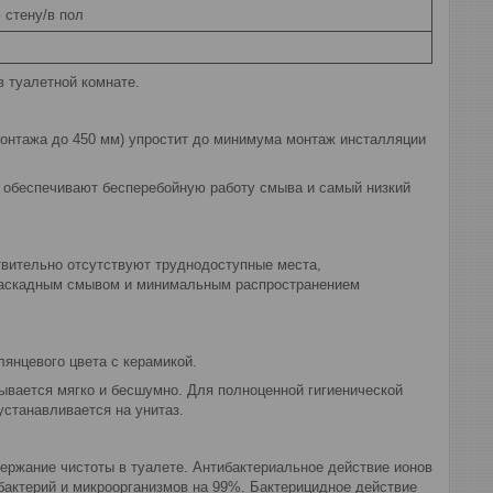
 стену/в пол
 туалетной комнате.
монтажа до 450 мм) упростит до минимума монтаж инсталляции
, обеспечивают бесперебойную работу смыва и самый низкий
ствительно отсутствуют труднодоступные места,
 каскадным смывом и минимальным распространением
янцевого цвета с керамикой.
ывается мягко и бесшумно. Для полноценной гигиенической
устанавливается на унитаз.
ержание чистоты в туалете. Антибактериальное действие ионов
бактерий и микроорганизмов на 99%. Бактерицидное действие