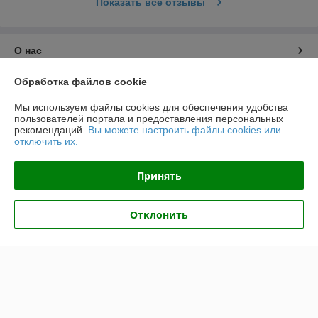
Показать все отзывы
О нас
Обработка файлов cookie
Контакты
Мы используем файлы cookies для обеспечения удобства
Доставка и оплата
пользователей портала и предоставления персональных
рекомендаций.
Вы можете настроить файлы cookies или
отключить их.
График работы
Принять
Полная версия сайта
Отклонить
Политика обработки cookies
Сайт создан на платформе Deal.by
Информация для покупателя