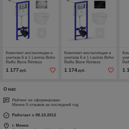
Комплект инсталляции и
Комплект инсталляции и
Ком
унитаза 6 в 1 Lavinia Boho
унитаза 6 в 1 Lavinia Boho
уни
Relfix Biore Rimless
Relfix Biore Rimless
Rel
77050182
77050184
77
1 177
1 174
1 
руб.
руб.
О нас
Рейтинг не сформирован
Менее 5 отзывов за последний год
Работает с 08.10.2012
г. Минск