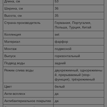
Длина, см
53
Ширина, см
36
Высота, см
35
Страна-производитель
Германия, Португалия,
Польша, Турция, Китай
Коллекция
set
Материал
фарфор
Монтаж
подвесной
Выпуск
горизонтальный
Подвод воды
задний
Режим слива воды
двухрежимный, однорежимны
й, прерываемый (stop-
функция), трёхрежимный
Цвет
белый
Анти-всплеск
да
Антибактериальное покрытие
да