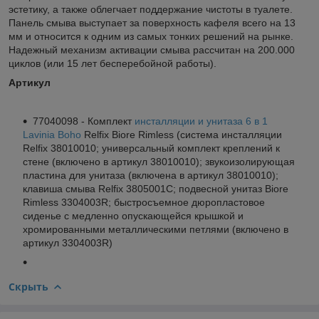
эстетику, а также облегчает поддержание чистоты в туалете.
Панель смыва выступает за поверхность кафеля всего на 13
мм и относится к одним из самых тонких решений на рынке.
Надежный механизм активации смыва рассчитан на 200.000
циклов (или 15 лет бесперебойной работы).
Артикул
77040098 - Комплект
инсталляции и унитаза 6 в 1
Lavinia Boho
Relfix Biore Rimless (система инсталляции
Relfix 38010010; универсальный комплект креплений к
стене (включено в артикул 38010010); звукоизолирующая
пластина для унитаза (включена в артикул 38010010);
клавиша смыва Relfix 3805001C; подвесной унитаз Biore
Rimless 3304003R; быстросъемное дюропластовое
сиденье с медленно опускающейся крышкой и
хромированными металлическими петлями (включено в
артикул 3304003R)
Скрыть