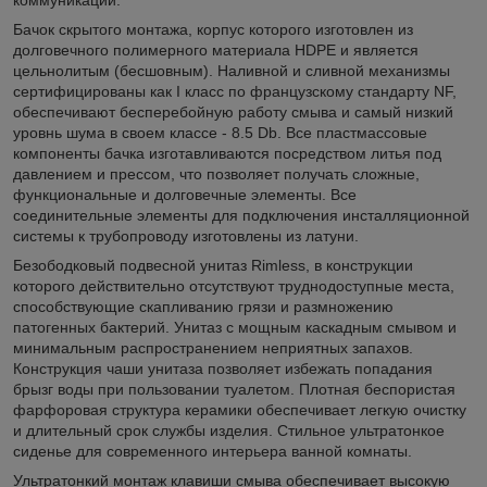
Бачок скрытого монтажа, корпус которого изготовлен из
долговечного полимерного материала HDPE и является
цельнолитым (бесшовным). Наливной и сливной механизмы
сертифицированы как I класс по французскому стандарту NF,
обеспечивают бесперебойную работу смыва и самый низкий
уровнь шума в своем классе - 8.5 Db. Все пластмассовые
компоненты бачка изготавливаются посредством литья под
давлением и прессом, что позволяет получать сложные,
функциональные и долговечные элементы. Все
соединительные элементы для подключения инсталляционной
системы к трубопроводу изготовлены из латуни.
Безободковый подвесной унитаз Rimless, в конструкции
которого действительно отсутствуют труднодоступные места,
способствующие скапливанию грязи и размножению
патогенных бактерий. Унитаз с мощным каскадным смывом и
минимальным распространением неприятных запахов.
Конструкция чаши унитаза позволяет избежать попадания
брызг воды при пользовании туалетом. Плотная беспористая
фарфоровая структура керамики обеспечивает легкую очистку
и длительный срок службы изделия. Стильное ультратонкое
сиденье для современного интерьера ванной комнаты.
Ультратонкий монтаж клавиши смыва обеспечивает высокую