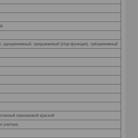
ый
, однорежимный, прерываемый (stop-функция), трёхрежимный
отанный порошковой краской
о унитаза