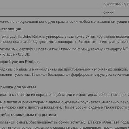
в капитальную
синий
ение по специальной цене для практически любой монтажной ситуации в
инсталляции
тема Lavinia Boho Relfix c универсальным комплектом креплений позво
ае неровности стен осуществлять «поворотный» монтаж, вплоть до устан
механизмы сертифицированы как I класс по французскому стандарту NF
 классе - 8.5 Db.
сной унитаз Rimless
кадным смывом и минимальным распространением неприятных запахов. 
зовании туалетом. Плотная беспористая фарфоровая структура керамики
крышка для унитаза
пласта с петлями из нержавеющей стали и имеет идеальное сочетание гл
м в петли амортизаторам сиденье с крышкой опускается медленно, закр
ье можно снять простым нажатием. После уборки сиденье также просто 
нтибактериальным покрытием
 клавиши смыва обеспечивает высокую эстетику, а также облегчает подд
нное гигиеническое покрытие клавиши смыва, ограничивает размножение 