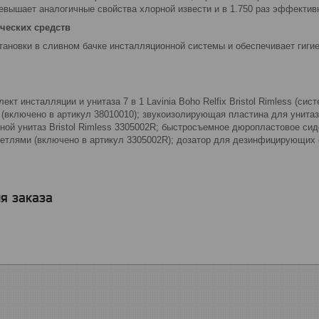
ревышает аналогичные свойства хлорной извести и в 1.750 раз эффектив
ических средств
ановки в сливном бачке инсталляционной системы и обеспечивает гигие
лект инсталляции и унитаза 7 в 1 Lavinia Boho Relfix Bristol Rimless (с
 (включено в артикул 38010010); звукоизолирующая пластина для унитаз
ной унитаз Bristol Rimless 3305002R; быстросъемное дюропластовое с
етлями (включено в артикул 3305002R); дозатор для дезинфицирующих 
я заказа