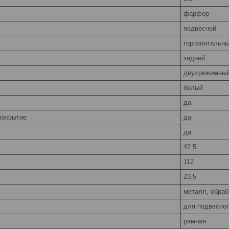
фарфор
подвесной
горизонтальн
задний
двухрежимный
белый
да
покрытие
да
да
42.5
112
23.5
металл, обраб
для подвесног
рамная