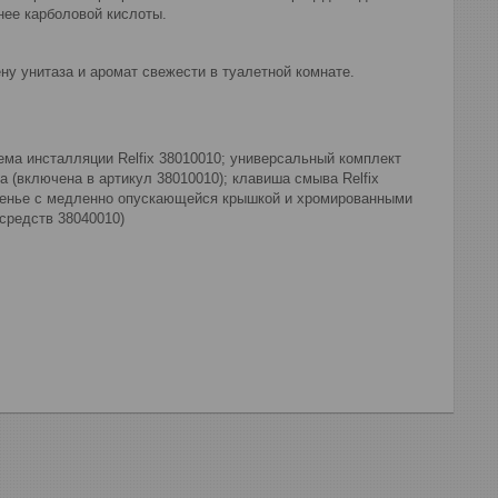
нее карболовой кислоты.
ну унитаза и аромат свежести в туалетной комнате.
истема инсталляции Relfix 38010010; универсальный комплект
а (включена в артикул 38010010); клавиша смыва Relfix
иденье с медленно опускающейся крышкой и хромированными
средств 38040010)