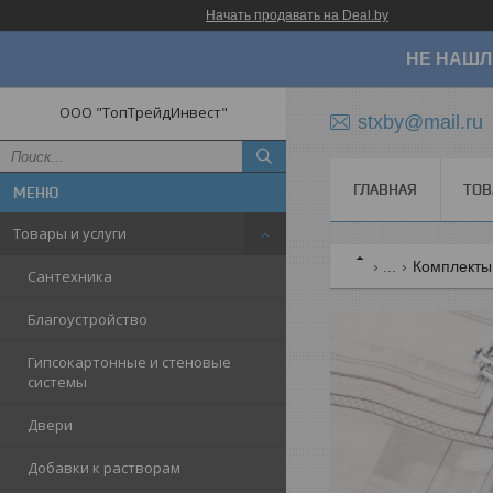
Начать продавать на Deal.by
НЕ НАШЛ
ООО "ТопТрейдИнвест"
stxby@mail.ru
ГЛАВНАЯ
ТОВ
Товары и услуги
...
Комплекты 
Сантехника
Благоустройство
Гипсокартонные и стеновые
системы
Двери
Добавки к растворам