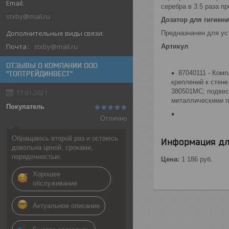
серебра в 3.5 раза п
stxby@mail.ru
Дозатор для гигиен
Предназначен для уст
Почта
stxby@mail.ru
Артикул
ОТЗЫВЫ О КОМПАНИИ ООО
87040111 - Комп
"ТОПТРЕЙДИНВЕСТ"
креплений к стене
380501MC; подвес
17.01.2021
металлическими п
Покупатель
Отлично
Обращаюсь второй раз и остаюсь
Информация дл
довольна ценой, сроками,
порядочностью.
Цена:
1 186
руб.
Хорошее
обслуживание
Актуальное описание