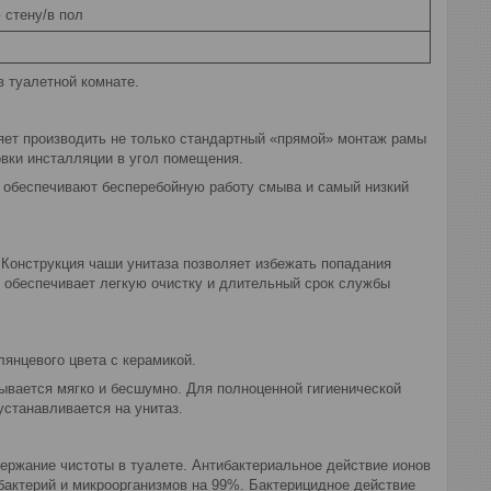
 стену/в пол
 туалетной комнате.
ляет производить не только стандартный «прямой» монтаж рамы
овки инсталляции в угол помещения.
, обеспечивают бесперебойную работу смыва и самый низкий
Конструкция чаши унитаза позволяет избежать попадания
 обеспечивает легкую очистку и длительный срок службы
янцевого цвета с керамикой.
ывается мягко и бесшумно. Для полноценной гигиенической
устанавливается на унитаз.
ержание чистоты в туалете. Антибактериальное действие ионов
бактерий и микроорганизмов на 99%. Бактерицидное действие