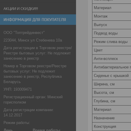
Материал
АКЦИИ И СКИДКИ!!!
Монтаж
ИНФОРМАЦИЯ ДЛЯ ПОКУПАТЕЛЯ
Выпуск
ООО "Топтрейдинвест"
Подвод воды
223044, Минск ул Стебенева 10а
Режим слива воды
Дата регистрации в Торговом реестре/
Цвет
Реестре бытовых услуг: Не подлежит
занесению в реестр
Анти-всплеск
Номер в Торговом реестре/Реестре
Антибактериальное 
бытовых услуг: Не подлежит
Сиденье c крышкой
занесению в реестр, Республика
Беларусь
Ширина, см
УНП: 193009471
Высота, см
Регистрационный орган: Минский
Глубина, см
горисполком
Материал
Дата регистрации компании:
14.12.2017
Назначение
Режим работы:
Конструкция
День
Время работы