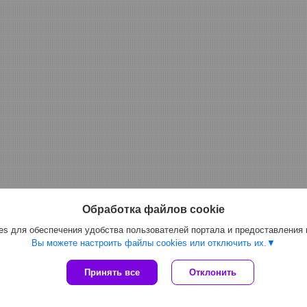
Обработка файлов cookie
s для обеспечения удобства пользователей портала и предоставления
Вы можете настроить файлы cookies или отключить их.
Сайт создан на платформе Deal.by
Принять все
Отклонить
Политика обработки файлов cookies
ООО "Топтрейдинвест" |
Пожаловаться на контент