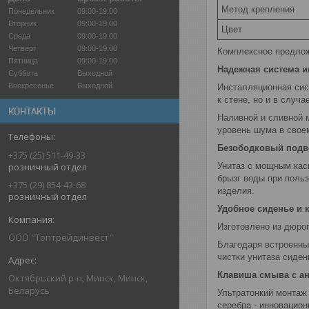
Метод крепления
Понедельник
09:00-19:00
Вторник
09:00-19:00
Цвет
Среда
09:00-19:00
Четверг
09:00-19:00
Комплексное предлож
Пятница
09:00-19:00
Надежная система 
Суббота
Выходной
Воскресенье
Выходной
Инсталляционная сис
к стене, но и в случ
КОНТАКТЫ
Наливной и сливной 
уровень шума в своем
Безободковый подве
+375 (25) 511-49-33
Унитаз с мощным кас
розничный отдел
брызг воды при поль
+375 (29) 854-43-68
изделия.
розничный отдел
Удобное сиденье и 
Изготовлено из дюро
ООО "Топтрейдинвест"
Благодаря встроенны
чистки унитаза сиден
Клавиша смыва с а
Октябрьский р-н, Минск, Минск,
Беларусь
Ультратонкий монтаж
серебра - инновацио