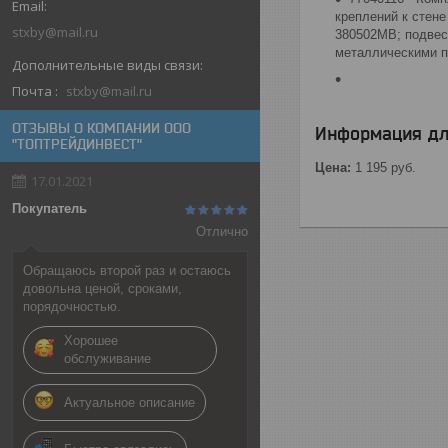
креплений к стене
stxby@mail.ru
380502MB; подвес
металлическими п
Почта
stxby@mail.ru
ОТЗЫВЫ О КОМПАНИИ ООО
Информация дл
"ТОПТРЕЙДИНВЕСТ"
Цена:
1 195
руб.
17.01.2021
Покупатель
Отлично
Обращаюсь второй раз и остаюсь
довольна ценой, сроками,
порядочностью.
Хорошее
обслуживание
Актуальное описание