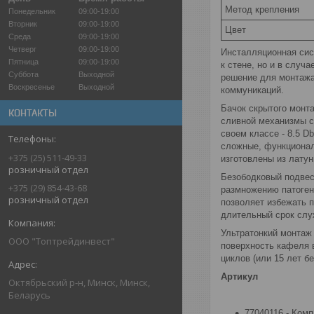
Метод крепления
Понедельник
09:00-19:00
Вторник
09:00-19:00
Цвет
Среда
09:00-19:00
Четверг
09:00-19:00
Инсталляционная сис
Пятница
09:00-19:00
к стене, но и в случ
Суббота
Выходной
решение для монтажа
Воскресенье
Выходной
коммуникаций.
Бачок скрытого монт
КОНТАКТЫ
сливной механизмы с
своем классе - 8.5 D
сложные, функционал
+375 (25) 511-49-33
изготовлены из лату
розничный отдел
Безободковый подвес
+375 (29) 854-43-68
размножению патоген
розничный отдел
позволяет избежать 
длительный срок слу
Ультратонкий монтаж
ООО "Топтрейдинвест"
поверхность кафеля в
циклов (или 15 лет б
Артикул
Октябрьский р-н, Минск, Минск,
Беларусь
77040116 - Комп