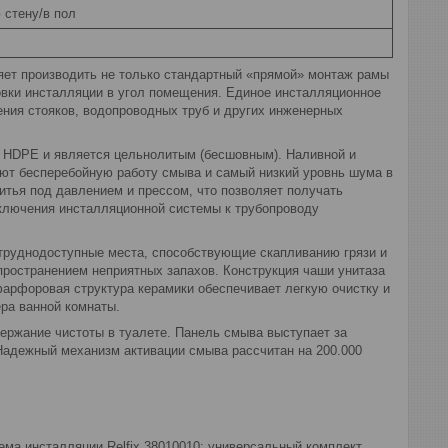
 стену/в пол
ляет производить не только стандартный «прямой» монтаж рамы
новки инсталляции в угол помещения. Единое инсталляционное
ния стояков, водопроводных труб и других инженерных
ла HDPE и является цельнолитым (бесшовным). Наливной и
ают бесперебойную работу смыва и самый низкий уровнь шума в
итья под давлением и прессом, что позволяет получать
ключения инсталляционной системы к трубопроводу
 труднодоступные места, способствующие скапливанию грязи и
ространением неприятных запахов. Конструкция чаши унитаза
фарфоровая структура керамики обеспечивает легкую очистку и
ра ванной комнаты.
ержание чистоты в туалете. Панель смыва выступает за
 Надежный механизм активации смыва рассчитан на 200.000
истема инсталляции Relfix 38010010; универсальный комплект