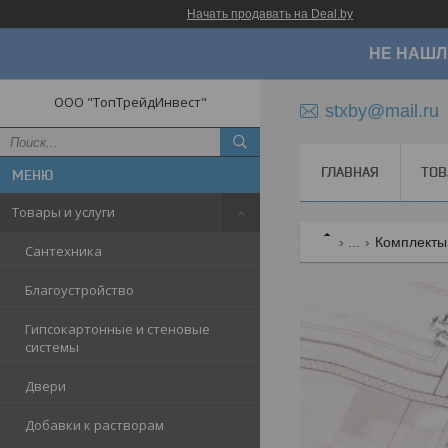
Начать продавать на Deal.by
НЕ НАШЛ
ООО "ТопТрейдИнвест"
stxby@mail.ru
ГЛАВНАЯ
ТОВ
Товары и услуги
...
Комплекты 
Сантехника
Благоустройство
Гипсокартонные и стеновые
системы
Двери
Добавки к растворам