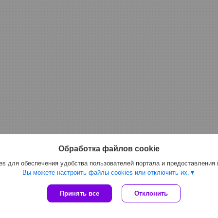
Обработка файлов cookie
s для обеспечения удобства пользователей портала и предоставления
Вы можете настроить файлы cookies или отключить их.
Сайт создан на платформе Deal.by
Принять все
Отклонить
Политика обработки файлов cookies
ООО "Топтрейдинвест" |
Пожаловаться на контент