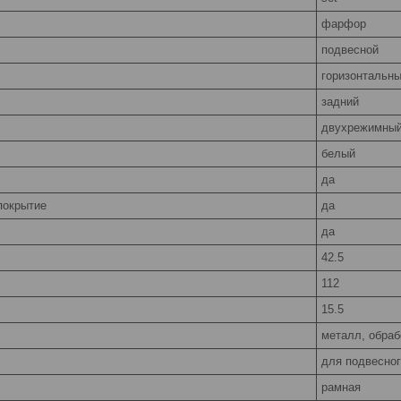
фарфор
подвесной
горизонтальн
задний
двухрежимный
белый
да
покрытие
да
да
42.5
112
15.5
металл, обраб
для подвесног
рамная