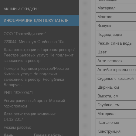
Материал
АКЦИИ И СКИДКИ!!!
Монтаж
ИНФОРМАЦИЯ ДЛЯ ПОКУПАТЕЛЯ
Выпуск
ООО "Топтрейдинвест"
Подвод воды
223044, Минск ул Стебенева 10а
Режим слива воды
Дата регистрации в Торговом реестре/
Цвет
Реестре бытовых услуг: Не подлежит
занесению в реестр
Анти-всплеск
Номер в Торговом реестре/Реестре
Антибактериальное 
бытовых услуг: Не подлежит
Сиденье c крышкой
занесению в реестр, Республика
Беларусь
Ширина, см
УНП: 193009471
Высота, см
Регистрационный орган: Минский
Глубина, см
горисполком
Материал
Дата регистрации компании:
14.12.2017
Назначение
Режим работы:
Конструкция
День
Время работы