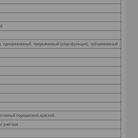
ый
, однорежимный, прерываемый (stop-функция), трёхрежимный
отанный порошковой краской
о унитаза