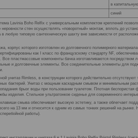
в капитальную
синий
тема Lavinia Boho Relfix c универсальным комплектом креплений позво
ае неровности стен осуществлять «поворотный» монтаж, вплоть до уста
 в любую типовую сантехническую шахту вне зависимости от расположе
ажа, корпус которого изготовлен из долговечного полимерного материа
ертифицированы как I класс по французскому стандарту NF, обеспечив
b. Все пластмассовые компоненты бачка изготавливаются посредством л
ьные и долговечные элементы. Все соединительные элементы для под
ни.
ной унитаз Rimless, в конструкции которого действительно отсутствуют
ных бактерий. Унитаз с мощным каскадным смывом и минимальным расп
попадания брызг воды при пользовании туалетом. Плотная беспористая 
жбы изделия. Стильное ультратонкое сиденье для современного интерье
 клавиши смыва обеспечивает высокую эстетику, а также облегчает подд
сего на 13 мм и относится к одним из самых тонких решений на рынке.
есперебойной работы).
лект инсталляции и унитаза 6 в 1 Lavinia Boho Relfix Bristol Rimless (с