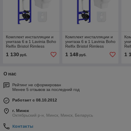
Комплект инсталляции и
Комплект инсталляции и
Ком
унитаза 6 в 1 Lavinia Boho
унитаза 6 в 1 Lavinia Boho
уни
Relfix Bristol Rimless
Relfix Bristol Rimless
Rel
77050199
77050200
77
1 130
1 148
1 
руб.
руб.
О нас
Рейтинг не сформирован
Менее 5 отзывов за последний год
Работает с 08.10.2012
г. Минск
Октябрьский р-н, Минск, Минск, Беларусь
Контакты