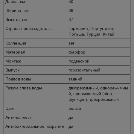
Длина, см
50
Ширина, см
36
Высота, см
37
Страна-производитель
Германия, Португалия,
Польша, Турция, Китай
Коллекция
set
Материал
фарфор
Монтаж
подвесной
Выпуск
горизонтальный
Подвод воды
задний
Режим слива воды
двухрежимный, однорежимны
й, прерываемый (stop-
функция), трёхрежимный
Цвет
белый
Анти-всплеск
да
Антибактериальное покрытие
да