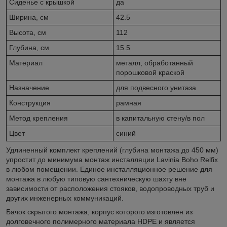
Сиденье c крышкой
да
Ширина, см
42.5
Высота, см
112
Глубина, см
15.5
Материал
металл, обработанный
порошковой краской
Назначение
для подвесного унитаза
Конструкция
рамная
Метод крепления
в капитальную стену/в пол
Цвет
синий
Удлиненный комплект креплений (глубина монтажа до 450 мм)
упростит до минимума монтаж инсталляции Lavinia Boho Relfix
в любом помещении. Единое инсталляционное решение для
монтажа в любую типовую сантехническую шахту вне
зависимости от расположения стояков, водопроводных труб и
других инженерных коммуникаций.
Бачок скрытого монтажа, корпус которого изготовлен из
долговечного полимерного материала HDPE и является