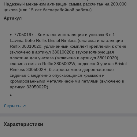
Надежный механизм активации смыва рассчитан на 200.000
циклов (или 15 лет бесперебойной работы)
Артикул
77050197 - Комплект инсталляции и унитаза 6 в 1
Lavinia Boho Relfix Bristol Rimless (система инсталляции
Relfix 38010020; удлиненный комплект креплений к стене
(включено в артикул 38010020); звукоизолирующая
пластина для унитаза (включена в артикул 38010020);
клавиша смыва Relfix 3805002W; подвесной унитаз Bristol
Rimless 3305002R; быстросъемное дюропластовое
сиденье с медленно опускающейся крышкой и
хромированными металлическими петлями (включено в
артикул 3305002R)
Скрыть
Характеристики