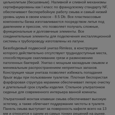
цельнолитым (бесшовным). Наливной и сливной механизмы
сертифицированы как I класс по французскому стандарту NF,
обеспечивают бесперебойную работу смыва и самый низкий
уровнь шума в своем классе - 8.5 Db. Все пластмассовые
компоненты бачка изготавливаются посредством литья под
давлением и прессом, что позволяет получать сложные,
функциональные и долговечные элементы. Все
соединительные элементы для подключения инсталляционной
системы к трубопроводу изготовлены из латуни.
Безободковый подвесной унитаз Rimless, в конструкции
которого действительно отсутствуют труднодоступные места,
способствующие скапливанию грязи и размножению
патогенных бактерий. Унитаз с мощным каскадным смывом и
минимальным распространением неприятных запахов.
Конструкция чаши унитаза позволяет избежать попадания
брызг воды при пользовании туалетом. Плотная беспористая
фарфоровая структура керамики обеспечивает легкую очистку
и длительный срок службы изделия. Стильное ультратонкое
сиденье для современного интерьера ванной комнаты.
Ультратонкий монтаж клавиши смыва обеспечивает высокую
эстетику, а также облегчает поддержание чистоты в туалете.
Панель смыва выступает за поверхность кафеля всего на 13
мм и относится к одним из самых тонких решений на рынке.