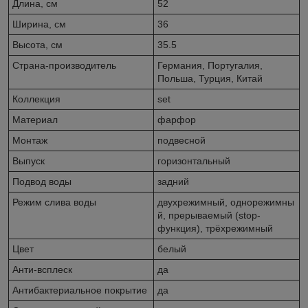
Длина, см
52
Ширина, см
36
Высота, см
35.5
Страна-производитель
Германия, Португалия,
Польша, Турция, Китай
Коллекция
set
Материал
фарфор
Монтаж
подвесной
Выпуск
горизонтальный
Подвод воды
задний
Режим слива воды
двухрежимный, однорежимны
й, прерываемый (stop-
функция), трёхрежимный
Цвет
белый
Анти-всплеск
да
Антибактериальное покрытие
да