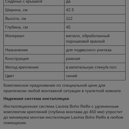
Сиденье c крышкой
да
Ширина, см
42.5
Высота, см
112
Глубина, см
45
Материал
металл, обработанный
порошковой краской
Назначение
для подвесного унитаза
Конструкция
рамная
Метод крепления
в капитальную стену/в пол
Цвет
синий
Комплексное предложение по специальной цене для
практически любой монтажной ситуации в туалетной комнате.
Надежная система инсталляции
Инсталляционная система Lavinia Boho Relfix c удлиненным
комплектом креплений (глубина монтажа до 450 мм) упростит
до минимума монтаж инсталляции Lavinia Boho Relfix в любом
помещении.