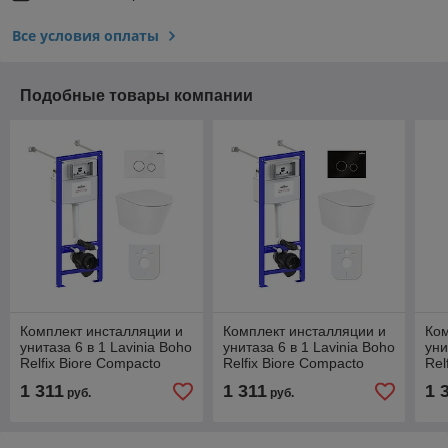
Все условия оплаты
Подобные товары компании
Комплект инсталляции и
Комплект инсталляции и
Ком
унитаза 6 в 1 Lavinia Boho
унитаза 6 в 1 Lavinia Boho
уни
Relfix Biore Compacto
Relfix Biore Compacto
Rel
Rimless 77050179
Rimless 77050180
87
1 311
1 311
1 
руб.
руб.