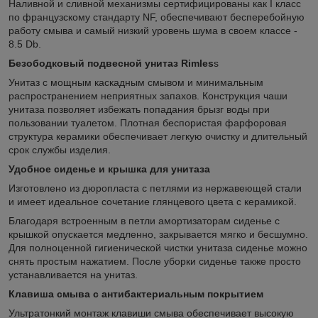
Наливной и сливной механизмы сертифицированы как I класс
по французскому стандарту NF, обеспечивают бесперебойную
работу смыва и самый низкий уровень шума в своем классе -
8.5 Db.
Безободковый подвесной унитаз Rimles
s
Унитаз с мощным каскадным смывом и минимальным
распространением неприятных запахов. Конструкция чаши
унитаза позволяет избежать попадания брызг воды при
пользовании туалетом. Плотная беспористая фарфоровая
структура керамики обеспечивает легкую очистку и длительный
срок службы изделия.
Удобное сиденье и крышка для унитаза
Изготовлено из дюропласта с петлями из нержавеющей стали
и имеет идеальное сочетание глянцевого цвета с керамикой.
Благодаря встроенным в петли амортизаторам сиденье с
крышкой опускается медленно, закрывается мягко и бесшумно.
Для полноценной гигиенической чистки унитаза сиденье можно
снять простым нажатием. После уборки сиденье также просто
устанавливается на унитаз.
Клавиша смыва с антибактериальным покрытием
Ультратонкий монтаж клавиши смыва обеспечивает высокую