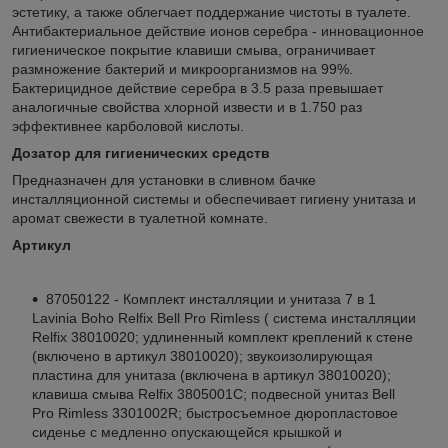
эстетику, а также облегчает поддержание чистоты в туалете.
Антибактериальное действие ионов серебра - инновационное
гигиеническое покрытие клавиши смыва, ограничивает
размножение бактерий и микроорганизмов на 99%.
Бактерицидное действие серебра в 3.5 раза превышает
аналогичные свойства хлорной извести и в 1.750 раз
эффективнее карболовой кислоты.
Дозатор для гигиенических средств
Предназначен для установки в сливном бачке
инсталляционной системы и обеспечивает гигиену унитаза и
аромат свежести в туалетной комнате.
Артикул
87050122 - Комплект инсталляции и унитаза 7 в 1
Lavinia Boho Relfix Bell Pro Rimless ( система инсталляции
Relfix 38010020; удлиненный комплект креплений к стене
(включено в артикул 38010020); звукоизолирующая
пластина для унитаза (включена в артикул 38010020);
клавиша смыва Relfix 3805001C; подвесной унитаз Bell
Pro Rimless 3301002R; быстросъемное дюропластовое
сиденье с медленно опускающейся крышкой и