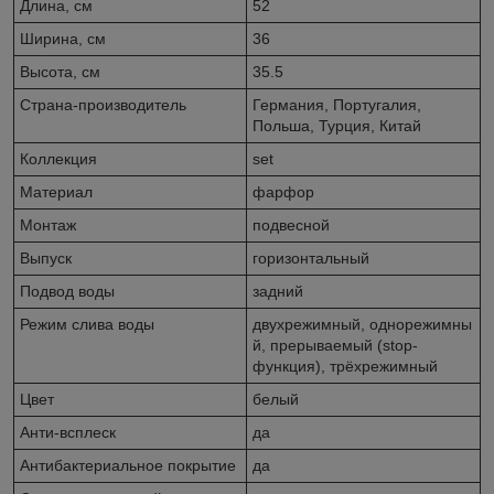
Длина, см
52
Ширина, см
36
Высота, см
35.5
Страна-производитель
Германия, Португалия,
Польша, Турция, Китай
Коллекция
set
Материал
фарфор
Монтаж
подвесной
Выпуск
горизонтальный
Подвод воды
задний
Режим слива воды
двухрежимный, однорежимны
й, прерываемый (stop-
функция), трёхрежимный
Цвет
белый
Анти-всплеск
да
Антибактериальное покрытие
да