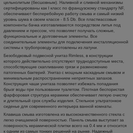
цельнолитым (бесшовным). Наливной и сливной механизмы
сертифицированы как I класс по французскому стандарту NF,
обеспечивают бесперебойную работу смыва и самый низкий
уровнь шума в своем классе - 8.5 Db. Все пластмассовые
компоненты бачка изготавливаются посредством литья под
давлением и прессом, что позволяет получать сложные,
функциональные и долговечные элементы. Все
соединительные элементы для подключения инсталляционной
системы к трубопроводу изготовлены из латуни.
Безободковый подвесной унитаз Rimless, в конструкции
которого действительно отсутствуют труднодоступные места,
способствующие скапливанию грязи и размножению
патогенных бактерий. Унитаз с мощным каскадным смывом и
минимальным распространением неприятных запахов.
Конструкция чаши унитаза позволяет избежать попадания
брызг воды при пользовании туалетом. Плотная беспористая
фарфоровая структура керамики обеспечивает легкую очистку
и длительный срок службы изделия. Стильное ультратонкое
сиденье для современного интерьера ванной комнаты.
Клавиша смыва изготовлена из высококачественного стекла с
легко очищаемой поверхностью. Панель смыва выступает за
поверхность керамической плитки всего на 0.4 мм и относится
к одним из самых тонких решений на рынке. Надежный