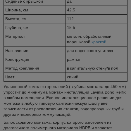
Сиденье c крышкой
да
Ширина, см
42.5
Высота, см
112
Глубина, см
15.5
Материал
металл, обработанный
порошковой
краской
Назначение
для подвесного унитаза
Конструкция
рамная
Метод крепления
в капитальную стену/в пол
Цвет
синий
Удлиненный комплект креплений (глубина монтажа до 450 мм)
упростит до минимума монтаж инсталляции Lavinia Boho Relfix
в любом помещении. Единое инсталляционное решение для
монтажа в любую типовую сантехническую шахту вне
зависимости от расположения стояков, водопроводных труб и
других инженерных коммуникаций.
Бачок скрытого монтажа, корпус которого изготовлен из
долговечного полимерного материала HDPE и является