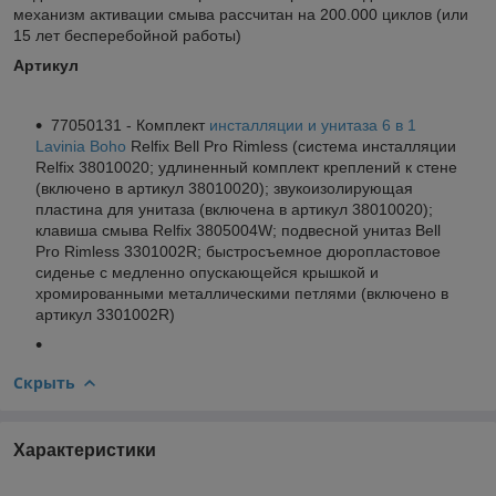
механизм активации смыва рассчитан на 200.000 циклов (или
15 лет бесперебойной работы)
Артикул
77050131 - Комплект
инсталляции и унитаза 6 в 1
Lavinia Boho
Relfix Bell Pro Rimless (система инсталляции
Relfix 38010020; удлиненный комплект креплений к стене
(включено в артикул 38010020); звукоизолирующая
пластина для унитаза (включена в артикул 38010020);
клавиша смыва Relfix 3805004W; подвесной унитаз Bell
Pro Rimless 3301002R; быстросъемное дюропластовое
сиденье с медленно опускающейся крышкой и
хромированными металлическими петлями (включено в
артикул 3301002R)
Скрыть
Характеристики