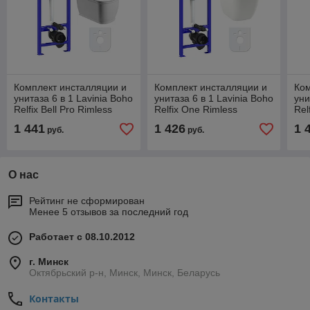
Комплект инсталляции и
Комплект инсталляции и
Ком
унитаза 6 в 1 Lavinia Boho
унитаза 6 в 1 Lavinia Boho
уни
Relfix Bell Pro Rimless
Relfix One Rimless
Rel
77040046
77050167
77
1 441
1 426
1 
руб.
руб.
О нас
Рейтинг не сформирован
Менее 5 отзывов за последний год
Работает с 08.10.2012
г. Минск
Октябрьский р-н, Минск, Минск, Беларусь
Контакты