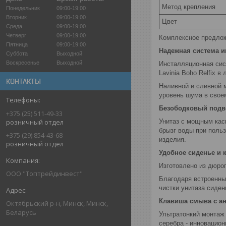
Метод крепления
Понедельник
09:00-19:00
Вторник
09:00-19:00
Цвет
Среда
09:00-19:00
Четверг
09:00-19:00
Комплексное предлож
Пятница
09:00-19:00
Надежная система 
Суббота
Выходной
Воскресенье
Выходной
Инсталляционная сис
Lavinia Boho Relfix 
КОНТАКТЫ
Наливной и сливной 
уровень шума в своем
Безободковый подве
+375 (25) 511-49-33
Унитаз с мощным кас
розничный отдел
брызг воды при поль
+375 (29) 854-43-68
изделия.
розничный отдел
Удобное сиденье и 
Изготовлено из дюро
ООО "Топтрейдинвест"
Благодаря встроенны
чистки унитаза сиден
Клавиша смыва с а
Октябрьский р-н, Минск, Минск,
Беларусь
Ультратонкий монтаж
серебра - инновацио