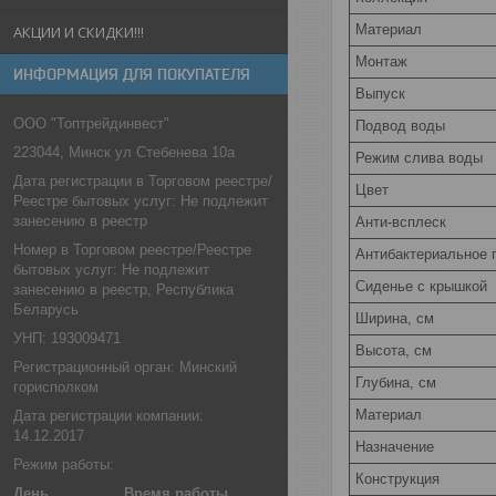
Материал
АКЦИИ И СКИДКИ!!!
Монтаж
ИНФОРМАЦИЯ ДЛЯ ПОКУПАТЕЛЯ
Выпуск
ООО "Топтрейдинвест"
Подвод воды
223044, Минск ул Стебенева 10а
Режим слива воды
Дата регистрации в Торговом реестре/
Цвет
Реестре бытовых услуг: Не подлежит
занесению в реестр
Анти-всплеск
Номер в Торговом реестре/Реестре
Антибактериальное 
бытовых услуг: Не подлежит
Сиденье c крышкой
занесению в реестр, Республика
Беларусь
Ширина, см
УНП: 193009471
Высота, см
Регистрационный орган: Минский
Глубина, см
горисполком
Материал
Дата регистрации компании:
14.12.2017
Назначение
Режим работы:
Конструкция
День
Время работы