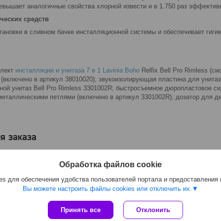
ревышает аналогичные свойства хлорной извести и в 1.750 раз эффектив
ических средств
ановки в сливном бачке инсталляционной системы и обеспечивает гигие
плект
инсталляции и унитаза 7 в 1 Lavinia Boho
Relfix Bell Pro Rimless (
 (включено в артикул 38010020); звукоизолирующая пластина для унитаз
ной унитаз Bell Pro Rimless 3301002R; быстросъемное дюропластовое 
еталлическими петлями (включено в артикул 3301002R); дозатор для 
я заказа
Обработка файлов cookie
s для обеспечения удобства пользователей портала и предоставления
Вы можете настроить файлы cookies или отключить их.
Принять все
Отклонить