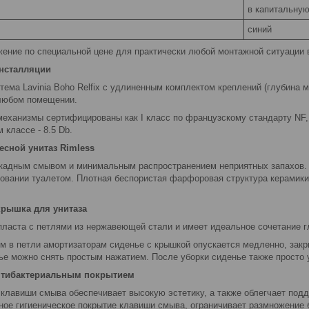
в капитальную
синий
ение по специальной цене для практически любой монтажной ситуации в
инсталляции
тема Lavinia Boho Relfix c удлиненным комплектом креплений (глубина 
в любом помещении.
механизмы сертифицированы как I класс по французскому стандарту NF
 классе - 8.5 Db.
сной унитаз Rimless
кадным смывом и минимальным распространением неприятных запахов. 
зовании туалетом. Плотная беспористая фарфоровая структура керамики
крышка для унитаза
пласта с петлями из нержавеющей стали и имеет идеальное сочетание гл
м в петли амортизаторам сиденье с крышкой опускается медленно, закр
ье можно снять простым нажатием. После уборки сиденье также просто 
нтибактериальным покрытием
 клавиши смыва обеспечивает высокую эстетику, а также облегчает подд
нное гигиеническое покрытие клавиши смыва, ограничивает размножение 