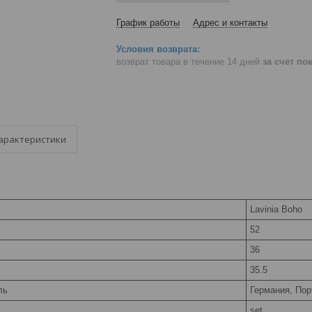
График работы
Адрес и контакты
возврат товара в течение 14 дней
за счет по
арактеристики
Lavinia Boho
52
36
35.5
ль
Германия, Пор
set