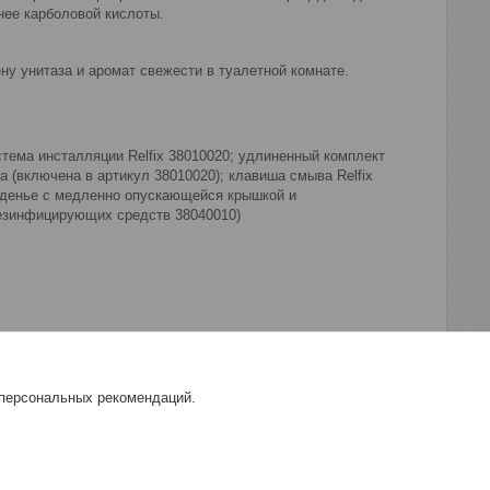
нее карболовой кислоты.
ну унитаза и аромат свежести в туалетной комнате.
система инсталляции Relfix 38010020; удлиненный комплект
а (включена в артикул 38010020); клавиша смыва Relfix
сиденье с медленно опускающейся крышкой и
дезинфицирующих средств 38040010)
 персональных рекомендаций.