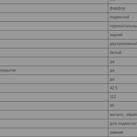
фарфор
подвесной
горизонтальн
задний
двухрежимный
белый
да
покрытие
да
да
42.5
112
45
металл, обра
для подвесног
рамная