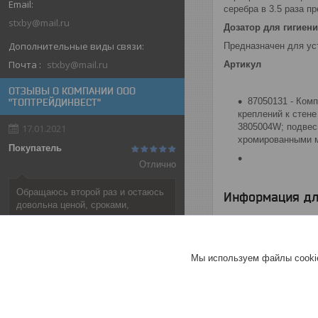
серебра в 3.5 раза п
stxby@mail.ru
Дозатор для гигиен
Предназначен для уст
Почта
stxby@mail.ru
Артикул
ОТЗЫВЫ О КОМПАНИИ ООО
87050131 - Ком
"ТОПТРЕЙДИНВЕСТ"
креплений к стене
3805004W; подвес
17.01.2021
хромированными м
Покупатель
Отлично
Обращаюсь второй раз и остаюсь
Информация дл
довольна ценой, сроками,
порядочностью.
Цена:
1 501
руб.
Хорошее
обслуживание
Мы используем файлы cookie
Актуальное описание