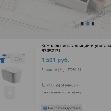
1
2
3
Комплект инсталляции и унитаза 7
87050131
1 501
руб.
В наличии
Код:
87050131
+375 (25) 511-49-33
Заказ только по телефону
Бесплатная доставка