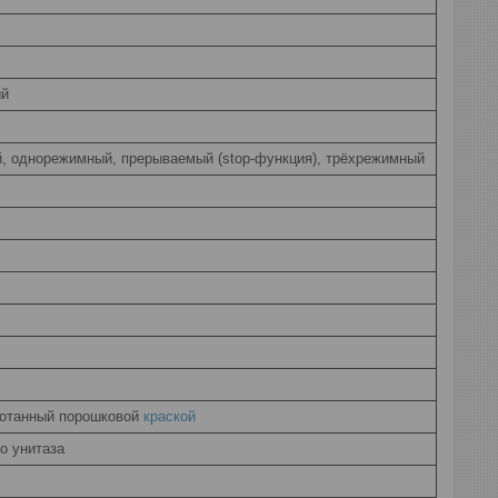
ый
, однорежимный, прерываемый (stop-функция), трёхрежимный
ботанный порошковой
краской
о унитаза