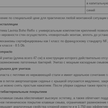
в капитальную
синий
ение по специальной цене для практически любой монтажной ситуации в
инсталляции
тема Lavinia Boho Relfix c универсальным комплектом креплений позво
ае неровности стен осуществлять «поворотный» монтаж, вплоть до устан
механизмы сертифицированы как I класс по французскому стандарту NF
 классе - 8.5 Db.
ompacto
й унитаз (длина всего 47 см) в конструкции которого действительно от
 размножению патогенных бактерий. Унитаз с мощным каскадным смыво
крышка для унитаза
пласта с петлями из нержавеющей стали и имеет идеальное сочетание гл
м в петли амортизаторам сиденье с крышкой опускается медленно, закр
ье можно снять простым нажатием. После уборки сиденье также просто 
нтибактериальным покрытием
 клавиши смыва обеспечивает высокую эстетику, а также облегчает подд
нное гигиеническое покрытие клавиши смыва, ограничивает размножение 
ревышает аналогичные свойства хлорной извести и в 1.750 раз эффектив