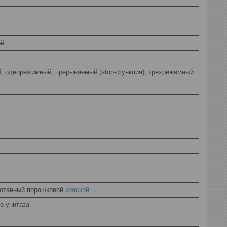
ый
, однорежимный, прерываемый (stop-функция), трёхрежимный
ботанный порошковой
краской
о унитаза