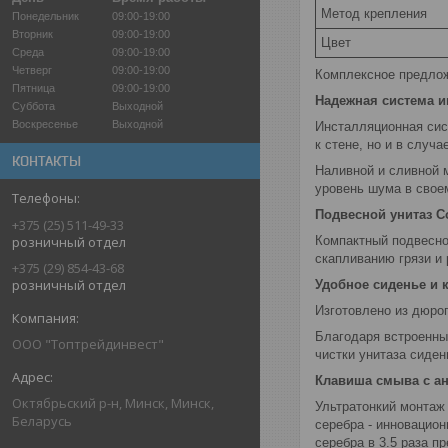
Метод крепления
Понедельник
09:00-19:00
Вторник
09:00-19:00
Цвет
Среда
09:00-19:00
Четверг
09:00-19:00
Комплексное предлож
Пятница
09:00-19:00
Надежная система 
Суббота
Выходной
Воскресенье
Выходной
Инсталляционная сис
к стене, но и в случ
КОНТАКТЫ
Наливной и сливной 
уровень шума в своем
Подвесной унитаз C
+375 (25) 511-49-33
Компактный подвесно
розничный отдел
скапливанию грязи и
+375 (29) 854-43-68
розничный отдел
Удобное сиденье и 
Изготовлено из дюро
Благодаря встроенны
ООО "Топтрейдинвест"
чистки унитаза сиден
Клавиша смыва с а
Октябрьский р-н, Минск, Минск,
Ультратонкий монтаж
Беларусь
серебра - инновацио
серебра в 3.5 раза п