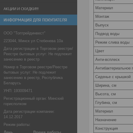
Материал
АКЦИИ И СКИДКИ!!!
Монтаж
ИНФОРМАЦИЯ ДЛЯ ПОКУПАТЕЛЯ
Выпуск
ООО "Топтрейдинвест"
Подвод воды
223044, Минск ул Стебенева 10а
Режим слива воды
Дата регистрации в Торговом реестре/
Цвет
Реестре бытовых услуг: Не подлежит
занесению в реестр
Анти-всплеск
Номер в Торговом реестре/Реестре
Антибактериальное 
бытовых услуг: Не подлежит
Сиденье c крышкой
занесению в реестр, Республика
Беларусь
Ширина, см
УНП: 193009471
Высота, см
Регистрационный орган: Минский
Глубина, см
горисполком
Материал
Дата регистрации компании:
14.12.2017
Назначение
Режим работы:
Конструкция
День
Время работы