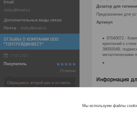
Дозатор для гигиен
stxby@mail.ru
Предназначен для уст
Артикул
Почта
stxby@mail.ru
87040072 - Ком
ОТЗЫВЫ О КОМПАНИИ ООО
креплений к стене
"ТОПТРЕЙДИНВЕСТ"
3805004B; подвес
металлическими п
17.01.2021
Покупатель
Отлично
Информация дл
Обращаюсь второй раз и остаюсь
довольна ценой, сроками,
Цена:
1 412
руб.
порядочностью.
Хорошее
Мы используем файлы cookie
обслуживание
Актуальное описание