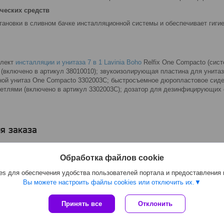
ических средств
ановки в сливном бачке инсталляционной системы и обеспечивает гигие
плект
инсталляции и унитаза 7 в 1 Lavinia Boho
Relfix One Compacto (сист
 (включено в артикул 38010010); звукоизолирующая пластина для унитаз
ной унитаз One Compacto 3302003C; быстросъемное дюропластовое сид
етлями (включено в артикул 3302003C); дозатор для дезинфицирующих 
я заказа
Обработка файлов cookie
s для обеспечения удобства пользователей портала и предоставления
Вы можете настроить файлы cookies или отключить их.
Принять все
Отклонить