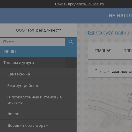
Начать продавать на Deal.by
НЕ НАШЛ
ООО "ТопТрейдИнвест"
stxby@mail.ru
ГЛАВНАЯ
ТОВ
Товары и услуги
...
Комплекты 
Сантехника
Благоустройство
Гипсокартонные и стеновые
системы
Двери
Добавки к растворам