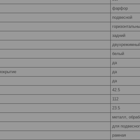
фарфор
подвесной
горизонтальн
задний
двухрежимный
белый
да
покрытие
да
да
42.5
112
23.5
металл, обра
для подвесног
рамная