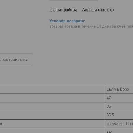
График работы
Адрес и контакты
возврат товара в течение 14 дней
за счет по
арактеристики
Lavinia Boho
47
35
35.5
ль
Германия, Пор
set