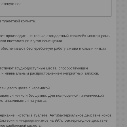
 стену/в пол
 туалетной комнате.
ляет производить не только стандартный «прямой» монтаж рамы
овки инсталляции в угол помещения.
, обеспечивают бесперебойную работу смыва и самый низкий
сутствуют труднодоступные места, способствующие
м и минимальным распространением неприятных запахов.
янцевого цвета с керамикой.
ывается мягко и бесшумно. Для полноценной гигиенической
устанавливается на унитаз.
ержание чистоты в туалете. Антибактериальное действие ионов
бактерий и микроорганизмов на 99%. Бактерицидное действие
нее карболовой кислоты.