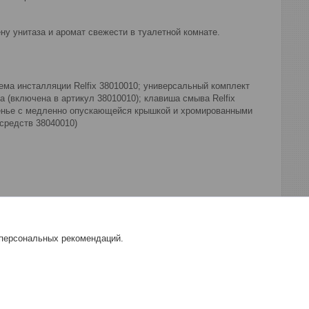
ну унитаза и аромат свежести в туалетной комнате.
ема инсталляции Relfix 38010010; универсальный комплект
а (включена в артикул 38010010); клавиша смыва Relfix
енье с медленно опускающейся крышкой и хромированными
средств 38040010)
 персональных рекомендаций.