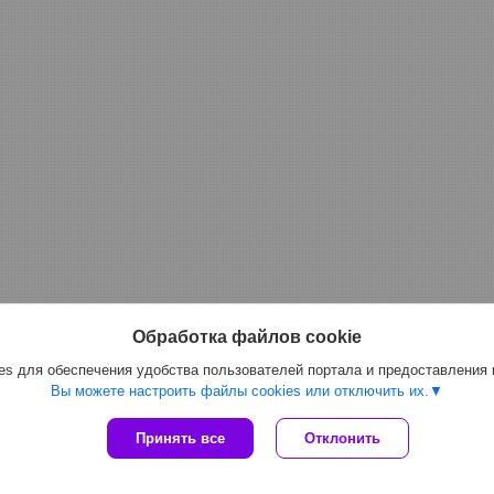
Обработка файлов cookie
s для обеспечения удобства пользователей портала и предоставления
Вы можете настроить файлы cookies или отключить их.
Сайт создан на платформе Deal.by
Принять все
Отклонить
Политика обработки файлов cookies
ООО "Топтрейдинвест" |
Пожаловаться на контент