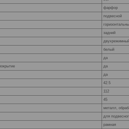
фарфор
подвесной
горизонтальн
задний
двухрежимный
белый
да
покрытие
да
да
42.5
112
45
металл, обра
для подвесног
рамная