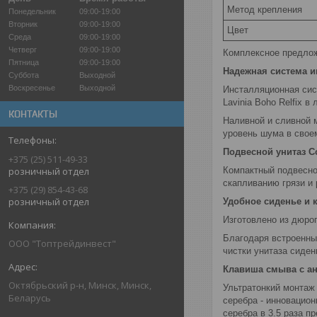
Метод крепления
Понедельник
09:00-19:00
Вторник
09:00-19:00
Цвет
Среда
09:00-19:00
Четверг
09:00-19:00
Комплексное предлож
Пятница
09:00-19:00
Надежная система 
Суббота
Выходной
Воскресенье
Выходной
Инсталляционная сис
Lavinia Boho Relfix 
КОНТАКТЫ
Наливной и сливной 
уровень шума в своем
Подвесной унитаз C
+375 (25) 511-49-33
Компактный подвесно
розничный отдел
скапливанию грязи и
+375 (29) 854-43-68
розничный отдел
Удобное сиденье и 
Изготовлено из дюро
Благодаря встроенны
ООО "Топтрейдинвест"
чистки унитаза сиден
Клавиша смыва с а
Октябрьский р-н, Минск, Минск,
Ультратонкий монтаж
Беларусь
серебра - инновацио
серебра в 3.5 раза п