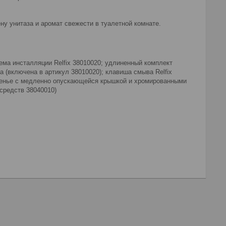
ну унитаза и аромат свежести в туалетной комнате.
ема инсталляции Relfix 38010020; удлиненный комплект
а (включена в артикул 38010020); клавиша смыва Relfix
денье с медленно опускающейся крышкой и хромированными
средств 38040010)