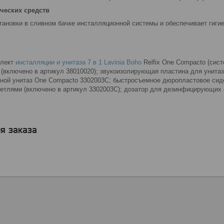
ических средств
ановки в сливном бачке инсталляционной системы и обеспечивает гигие
плект
инсталляции и унитаза 7 в 1 Lavinia Boho
Relfix One Compacto (сист
 (включено в артикул 38010020); звукоизолирующая пластина для унитаз
ной унитаз One Compacto 3302003C; быстросъемное дюропластовое си
етлями (включено в артикул 3302003C); дозатор для дезинфицирующих 
я заказа