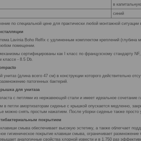
в капитальную
синий
ение по специальной цене для практически любой монтажной ситуации в
инсталляции
тема Lavinia Boho Relfix c удлиненным комплектом креплений (глубина 
в любом помещении.
механизмы сертифицированы как I класс по французскому стандарту NF
 классе - 8.5 Db.
ompacto
й унитаз (длина всего 47 см) в конструкции которого действительно от
 размножению патогенных бактерий.
крышка для унитаза
пласта с петлями из нержавеющей стали и имеет идеальное сочетание гл
м в петли амортизаторам сиденье с крышкой опускается медленно, закр
ье можно снять простым нажатием. После уборки сиденье также просто 
нтибактериальным покрытием
 клавиши смыва обеспечивает высокую эстетику, а также облегчает подд
нное гигиеническое покрытие клавиши смыва, ограничивает размножение 
ревышает аналогичные свойства хлорной извести и в 1.750 раз эффектив