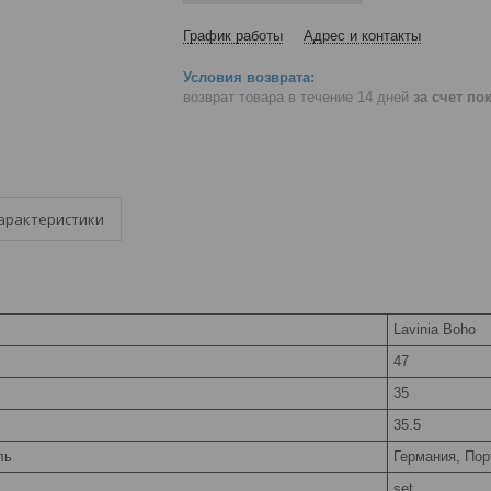
График работы
Адрес и контакты
возврат товара в течение 14 дней
за счет по
арактеристики
Lavinia Boho
47
35
35.5
ль
Германия, Пор
set