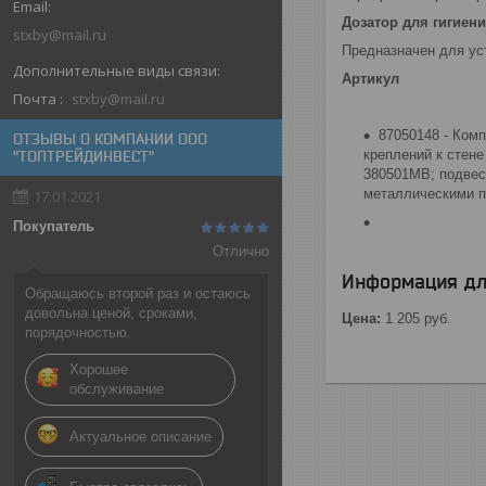
Дозатор для гигиен
stxby@mail.ru
Предназначен для уст
Артикул
Почта
stxby@mail.ru
87050148 - Ком
ОТЗЫВЫ О КОМПАНИИ ООО
креплений к стене
"ТОПТРЕЙДИНВЕСТ"
380501MB; подвес
металлическими п
17.01.2021
Покупатель
Отлично
Информация дл
Обращаюсь второй раз и остаюсь
довольна ценой, сроками,
Цена:
1 205
руб.
порядочностью.
Хорошее
обслуживание
Актуальное описание