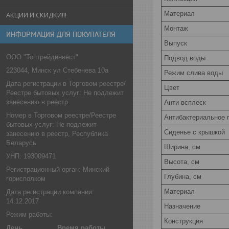
Материал
АКЦИИ И СКИДКИ!!!
Монтаж
ИНФОРМАЦИЯ ДЛЯ ПОКУПАТЕЛЯ
Выпуск
ООО "Топтрейдинвест"
Подвод воды
223044, Минск ул Стебенева 10а
Режим слива воды
Дата регистрации в Торговом реестре/
Цвет
Реестре бытовых услуг: Не подлежит
занесению в реестр
Анти-всплеск
Номер в Торговом реестре/Реестре
Антибактериальное 
бытовых услуг: Не подлежит
Сиденье c крышкой
занесению в реестр, Республика
Беларусь
Ширина, см
УНП: 193009471
Высота, см
Регистрационный орган: Минский
Глубина, см
горисполком
Материал
Дата регистрации компании:
14.12.2017
Назначение
Режим работы:
Конструкция
День
Время работы