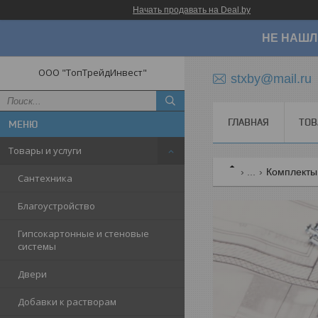
Начать продавать на Deal.by
НЕ НАШЛ
ООО "ТопТрейдИнвест"
stxby@mail.ru
ГЛАВНАЯ
ТОВ
Товары и услуги
...
Комплекты 
Сантехника
Благоустройство
Гипсокартонные и стеновые
системы
Двери
Добавки к растворам