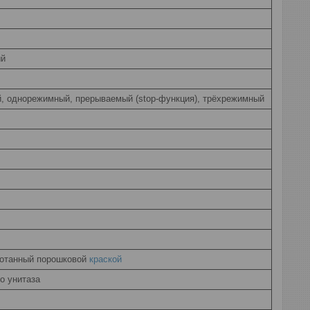
ый
, однорежимный, прерываемый (stop-функция), трёхрежимный
ботанный порошковой
краской
о унитаза