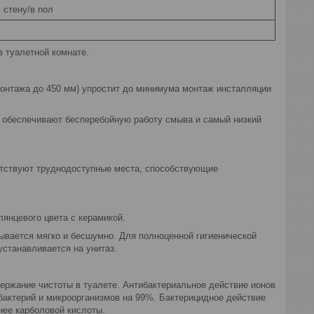
 стену/в пол
 туалетной комнате.
монтажа до 450 мм) упростит до минимума монтаж инсталляции
, обеспечивают бесперебойную работу смыва и самый низкий
сутствуют труднодоступные места, способствующие
янцевого цвета с керамикой.
ывается мягко и бесшумно. Для полноценной гигиенической
устанавливается на унитаз.
ержание чистоты в туалете. Антибактериальное действие ионов
бактерий и микроорганизмов на 99%. Бактерицидное действие
нее карболовой кислоты.