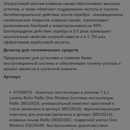
Ультратонкий монтаж клавиши смыва обеспечивает высокую
эстетику, а также облегчает поддержание чистоты в туалете.
Антибактериальное действие ионов серебра - инновационное
гигиеническое покрытие клавиши смыва, ограничивает
размножение бактерий и микроорганизмов на 99%.
Бактерицидное действие серебра в 3.5 раза превышает
аналогичные свойства хлорной извести и в 1.750 раз
эффективнее карболовой кислоты.
Дозатор для гигиенических средств
Предназначен для установки в сливном бачке
инсталляционной системы и обеспечивает гигиену унитаза и
аромат свежести в туалетной комнате.
Артикул
87040075 - Комплект инсталляции и унитаза 7 в 1
Lavinia Boho Relfix One Rimless (система инсталляции
Relfix 38010010; универсальный комплект креплений к
стене (включено в артикул 38010010); звукоизолирующая
пластина для унитаза (включена в артикул 38010010);
клавиша смыва Relfix 380501MC; подвесной унитаз One
Rimless 3302004R; быстросъемное дюропластовое