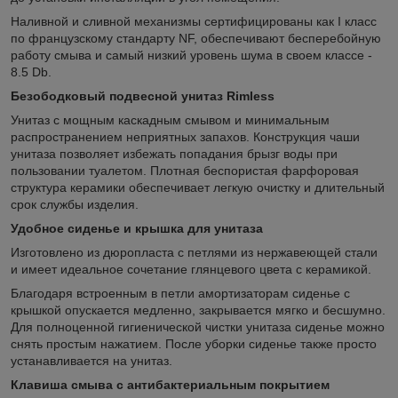
Наливной и сливной механизмы сертифицированы как I класс
по французскому стандарту NF, обеспечивают бесперебойную
работу смыва и самый низкий уровень шума в своем классе -
8.5 Db.
Безободковый подвесной унитаз Rimless
Унитаз с мощным каскадным смывом и минимальным
распространением неприятных запахов. Конструкция чаши
унитаза позволяет избежать попадания брызг воды при
пользовании туалетом. Плотная беспористая фарфоровая
структура керамики обеспечивает легкую очистку и длительный
срок службы изделия.
Удобное сиденье и крышка для унитаза
Изготовлено из дюропласта с петлями из нержавеющей стали
и имеет идеальное сочетание глянцевого цвета с керамикой.
Благодаря встроенным в петли амортизаторам сиденье с
крышкой опускается медленно, закрывается мягко и бесшумно.
Для полноценной гигиенической чистки унитаза сиденье можно
снять простым нажатием. После уборки сиденье также просто
устанавливается на унитаз.
Клавиша смыва с антибактериальным покрытием