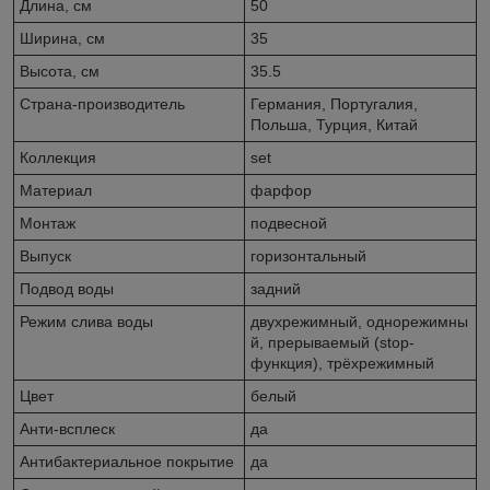
Длина, см
50
Ширина, см
35
Высота, см
35.5
Страна-производитель
Германия, Португалия,
Польша, Турция, Китай
Коллекция
set
Материал
фарфор
Монтаж
подвесной
Выпуск
горизонтальный
Подвод воды
задний
Режим слива воды
двухрежимный, однорежимны
й, прерываемый (stop-
функция), трёхрежимный
Цвет
белый
Анти-всплеск
да
Антибактериальное покрытие
да