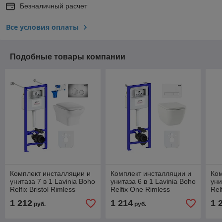
Безналичный расчет
Все условия оплаты
Подобные товары компании
Комплект инсталляции и
Комплект инсталляции и
Ком
унитаза 7 в 1 Lavinia Boho
унитаза 6 в 1 Lavinia Boho
уни
Relfix Bristol Rimless
Relfix One Rimless
Rel
87050198
77040073
Rim
1 212
1 214
1 
руб.
руб.