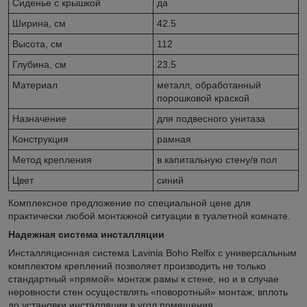
Сиденье c крышкой
да
Ширина, см
42.5
Высота, см
112
Глубина, см
23.5
Материал
металл, обработанный
порошковой краской
Назначение
для подвесного унитаза
Конструкция
рамная
Метод крепления
в капитальную стену/в пол
Цвет
синий
Комплексное предложение по специальной цене для
практически любой монтажной ситуации в туалетной комнате.
Надежная система инсталляции
Инсталляционная система Lavinia Boho Relfix c универсальным
комплектом креплений позволяет производить не только
стандартный «прямой» монтаж рамы к стене, но и в случае
неровности стен осуществлять «поворотный» монтаж, вплоть
до установки инсталляции в угол помещения.