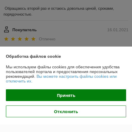
Обращаюсь второй раз и остаюсь довольна ценой, сроками, 
порядочностью. 
Покупатель
16.01.2021
Отлично
Показать все отзывы
Обработка файлов cookie
Мы используем файлы cookies для обеспечения удобства
О нас
пользователей портала и предоставления персональных
рекомендаций.
Вы можете настроить файлы cookies или
отключить их.
Контакты
Принять
Доставка и оплата
Отклонить
График работы
Полная версия сайта