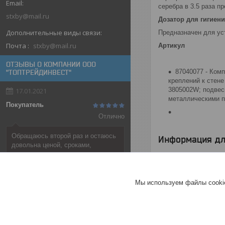
серебра в 3.5 раза п
stxby@mail.ru
Дозатор для гигиен
Предназначен для уст
Почта
stxby@mail.ru
Артикул
ОТЗЫВЫ О КОМПАНИИ ООО
87040077 - Комп
"ТОПТРЕЙДИНВЕСТ"
креплений к стене
3805002W; подвес
17.01.2021
металлическими п
Покупатель
Отлично
Обращаюсь второй раз и остаюсь
Информация дл
довольна ценой, сроками,
порядочностью.
Цена:
1 226
руб.
Хорошее
обслуживание
Мы используем файлы cookie
Актуальное описание