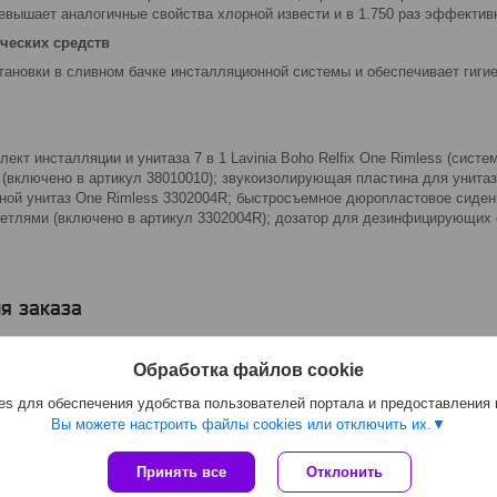
ревышает аналогичные свойства хлорной извести и в 1.750 раз эффектив
ических средств
ановки в сливном бачке инсталляционной системы и обеспечивает гигие
лект инсталляции и унитаза 7 в 1 Lavinia Boho Relfix One Rimless (сист
 (включено в артикул 38010010); звукоизолирующая пластина для унитаз
ной унитаз One Rimless 3302004R; быстросъемное дюропластовое сиде
етлями (включено в артикул 3302004R); дозатор для дезинфицирующих 
я заказа
Обработка файлов cookie
s для обеспечения удобства пользователей портала и предоставления
Вы можете настроить файлы cookies или отключить их.
Принять все
Отклонить