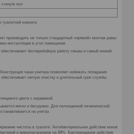
 стену/в пол
 туалетной комнате.
ляет производить не только стандартный «прямой» монтаж рамы
овки инсталляции в угол помещения.
, обеспечивают бесперебойную работу смыва и самый низкий
Конструкция чаши унитаза позволяет избежать попадания
 обеспечивает легкую очистку и длительный срок службы
янцевого цвета с керамикой.
ывается мягко и бесшумно. Для полноценной гигиенической
устанавливается на унитаз.
ержание чистоты в туалете. Антибактериальное действие ионов
бактерий и микроорганизмов на 99%. Бактерицидное действие