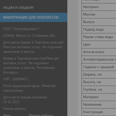
Материал
АКЦИИ И СКИДКИ!!!
Монтаж
ИНФОРМАЦИЯ ДЛЯ ПОКУПАТЕЛЯ
Выпуск
ООО "Топтрейдинвест"
Подвод воды
223044, Минск ул Стебенева 10а
Режим слива воды
Дата регистрации в Торговом реестре/
Цвет
Реестре бытовых услуг: Не подлежит
занесению в реестр
Анти-всплеск
Номер в Торговом реестре/Реестре
Антибактериальное 
бытовых услуг: Не подлежит
Сиденье c крышкой
занесению в реестр, Республика
Беларусь
Ширина, см
УНП: 193009471
Высота, см
Регистрационный орган: Минский
Глубина, см
горисполком
Материал
Дата регистрации компании:
14.12.2017
Назначение
Режим работы:
Конструкция
День
Время работы