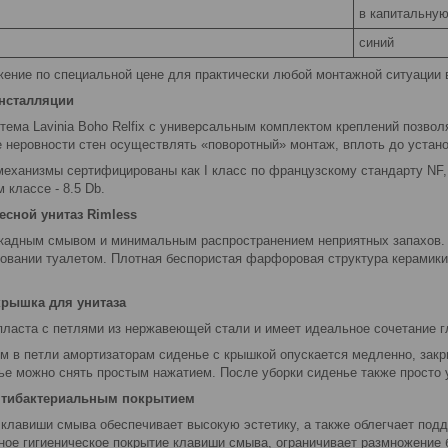
в капитальную
синий
ение по специальной цене для практически любой монтажной ситуации в
инсталляции
тема Lavinia Boho Relfix c универсальным комплектом креплений позво
ае неровности стен осуществлять «поворотный» монтаж, вплоть до устан
механизмы сертифицированы как I класс по французскому стандарту NF
 классе - 8.5 Db.
сной унитаз Rimless
кадным смывом и минимальным распространением неприятных запахов. 
зовании туалетом. Плотная беспористая фарфоровая структура керамики
крышка для унитаза
пласта с петлями из нержавеющей стали и имеет идеальное сочетание гл
м в петли амортизаторам сиденье с крышкой опускается медленно, закр
ье можно снять простым нажатием. После уборки сиденье также просто 
нтибактериальным покрытием
 клавиши смыва обеспечивает высокую эстетику, а также облегчает подд
нное гигиеническое покрытие клавиши смыва, ограничивает размножение 