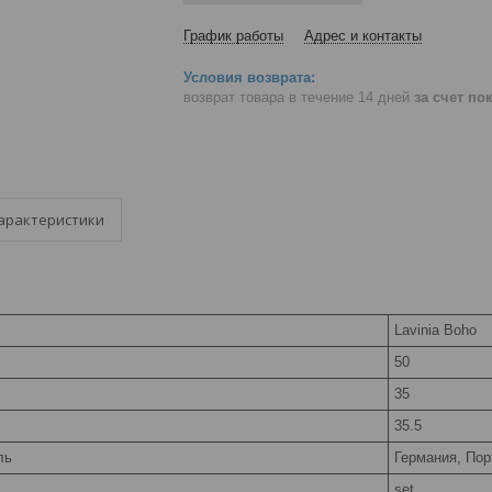
График работы
Адрес и контакты
возврат товара в течение 14 дней
за счет по
арактеристики
Lavinia Boho
50
35
35.5
ль
Германия, Пор
set