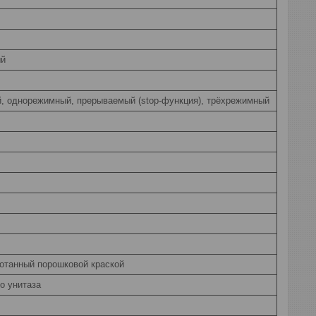
ый
, однорежимный, прерываемый (stop-функция), трёхрежимный
отанный порошковой краской
о унитаза