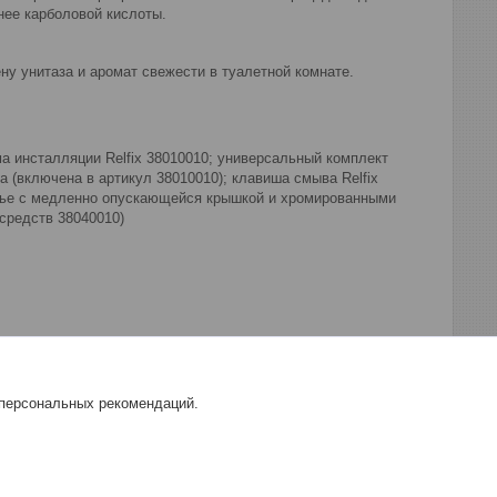
нее карболовой кислоты.
ну унитаза и аромат свежести в туалетной комнате.
ема инсталляции Relfix 38010010; универсальный комплект
а (включена в артикул 38010010); клавиша смыва Relfix
нье с медленно опускающейся крышкой и хромированными
средств 38040010)
 персональных рекомендаций.