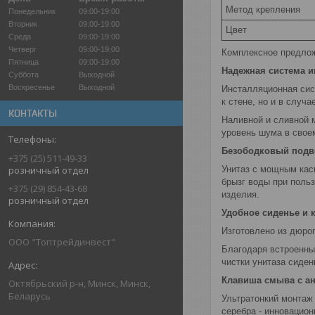
Метод крепления
Понедельник
09:00-19:00
Вторник
09:00-19:00
Цвет
Среда
09:00-19:00
Четверг
09:00-19:00
Комплексное предлож
Пятница
09:00-19:00
Надежная система 
Суббота
Выходной
Воскресенье
Выходной
Инсталляционная сис
к стене, но и в случ
КОНТАКТЫ
Наливной и сливной 
уровень шума в своем
Безободковый подве
+375 (25) 511-49-33
Унитаз с мощным кас
розничный отдел
брызг воды при поль
+375 (29) 854-43-68
изделия.
розничный отдел
Удобное сиденье и 
Изготовлено из дюро
ООО "Топтрейдинвест"
Благодаря встроенны
чистки унитаза сиден
Клавиша смыва с а
Октябрьский р-н, Минск, Минск,
Беларусь
Ультратонкий монтаж
серебра - инновацио