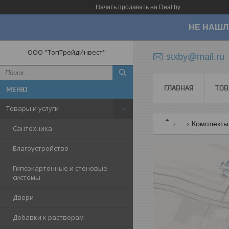
Начать продавать на Deal.by
НЕ НАШЛ
ООО "ТопТрейдИнвест"
stxby@mail.ru
ГЛАВНАЯ
ТОВ
Товары и услуги
...
Комплекты 
Сантехника
Благоустройство
Гипсокартонные и стеновые
системы
Двери
Добавки к растворам