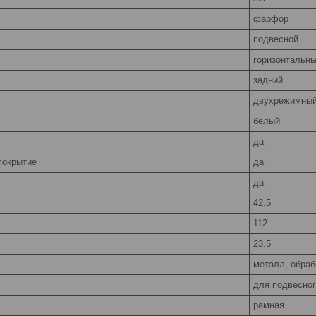
фарфор
подвесной
горизонтальн
задний
двухрежимный
белый
да
покрытие
да
да
42.5
112
23.5
металл, обраб
для подвесног
рамная