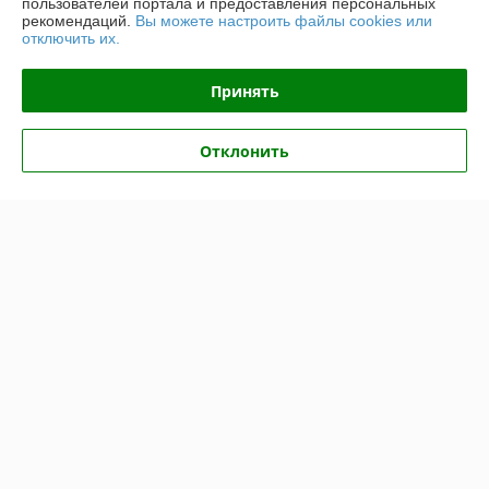
пользователей портала и предоставления персональных
рекомендаций.
Вы можете настроить файлы cookies или
отключить их.
Контакты
Принять
Доставка и оплата
Отклонить
График работы
Полная версия сайта
Политика обработки cookies
Сайт создан на платформе Deal.by
Информация для покупателя
Юридическое лицо:
ООО "Топтрейдинвест"
223044, Минск ул Стебенева 10а
Регистрационный номер ЕГР: 193009471