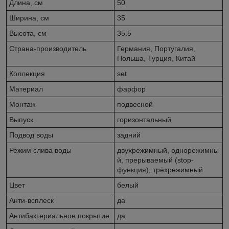
Длина, см
50
Ширина, см
35
Высота, см
35.5
Страна-производитель
Германия, Португалия,
Польша, Турция, Китай
Коллекция
set
Материал
фарфор
Монтаж
подвесной
Выпуск
горизонтальный
Подвод воды
задний
Режим слива воды
двухрежимный, однорежимны
й, прерываемый (stop-
функция), трёхрежимный
Цвет
белый
Анти-всплеск
да
Антибактериальное покрытие
да