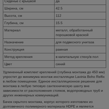
Сиденье c крышкой
да
Ширина, см
42.5
Высота, см
112
Глубина, см
15.5
Материал
металл, обработанный
порошковой краской
Назначение
для подвесного унитаза
Конструкция
рамная
Метод крепления
в капитальную стену/в пол
Цвет
синий
Удлиненный комплект креплений (глубина монтажа до 450 мм)
упростит до минимума монтаж инсталляции Lavinia Boho Relfix
в любом помещении. Единое инсталляционное решение для
монтажа в любую типовую сантехническую шахту вне
зависимости от расположения стояков, водопроводных труб и
других инженерных коммуникаций.
Бачок скрытого монтажа, корпус которого изготовлен из
долговечного полимерного материала HDPE и является