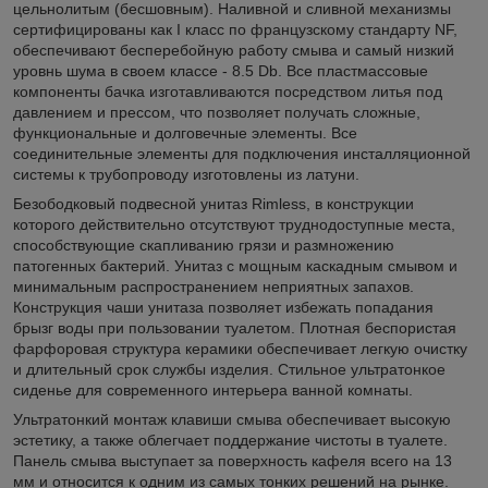
цельнолитым (бесшовным). Наливной и сливной механизмы
сертифицированы как I класс по французскому стандарту NF,
обеспечивают бесперебойную работу смыва и самый низкий
уровнь шума в своем классе - 8.5 Db. Все пластмассовые
компоненты бачка изготавливаются посредством литья под
давлением и прессом, что позволяет получать сложные,
функциональные и долговечные элементы. Все
соединительные элементы для подключения инсталляционной
системы к трубопроводу изготовлены из латуни.
Безободковый подвесной унитаз Rimless, в конструкции
которого действительно отсутствуют труднодоступные места,
способствующие скапливанию грязи и размножению
патогенных бактерий. Унитаз с мощным каскадным смывом и
минимальным распространением неприятных запахов.
Конструкция чаши унитаза позволяет избежать попадания
брызг воды при пользовании туалетом. Плотная беспористая
фарфоровая структура керамики обеспечивает легкую очистку
и длительный срок службы изделия. Стильное ультратонкое
сиденье для современного интерьера ванной комнаты.
Ультратонкий монтаж клавиши смыва обеспечивает высокую
эстетику, а также облегчает поддержание чистоты в туалете.
Панель смыва выступает за поверхность кафеля всего на 13
мм и относится к одним из самых тонких решений на рынке.