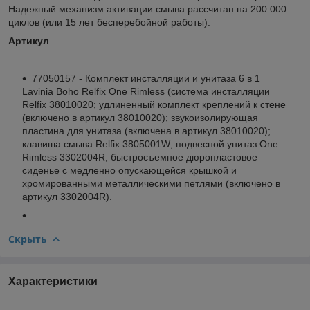
Надежный механизм активации смыва рассчитан на 200.000
циклов (или 15 лет бесперебойной работы).
Артикул
77050157 - Комплект инсталляции и унитаза 6 в 1
Lavinia Boho Relfix One Rimless (система инсталляции
Relfix 38010020; удлиненный комплект креплений к стене
(включено в артикул 38010020); звукоизолирующая
пластина для унитаза (включена в артикул 38010020);
клавиша смыва Relfix 3805001W; подвесной унитаз One
Rimless 3302004R; быстросъемное дюропластовое
сиденье с медленно опускающейся крышкой и
хромированными металлическими петлями (включено в
артикул 3302004R).
Скрыть
Характеристики