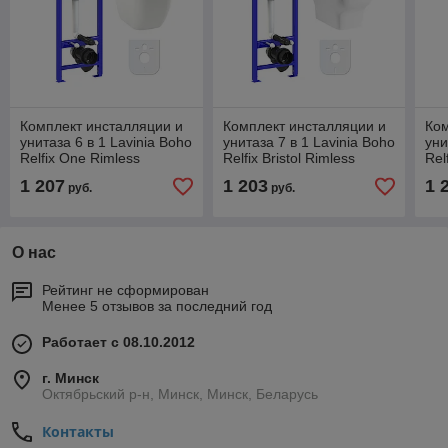
Комплект инсталляции и
Комплект инсталляции и
Ком
унитаза 6 в 1 Lavinia Boho
унитаза 7 в 1 Lavinia Boho
уни
Relfix One Rimless
Relfix Bristol Rimless
Rel
77050161
87050200
87
1 207
1 203
1 
руб.
руб.
О нас
Рейтинг не сформирован
Менее 5 отзывов за последний год
Работает с 08.10.2012
г. Минск
Октябрьский р-н, Минск, Минск, Беларусь
Контакты