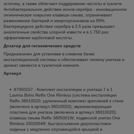
эстетику, а также облегчает поддержание чистоты в туалете.
Антибактериальное действие ионов серебра - инновационное
гигиеническое покрытие клавиши смыва, ограничивает
размножение бактерий и микроорганизмов на 99%.
Бактерицидное действие серебра в 3.5 раза превышает
аналогичные свойства хлорной извести и в 1.750 раз
эффективнее карболовой кислоты.
Дозатор для гигиенических средств
Предназначен для установки в сливном бачке
инсталляционной системы и обеспечивает гигиену унитаза и
аромат свежести в туалетной комнате.
Артикул
87050157 - Комплект инсталляции и унитаза 7 в 1
Lavinia Boho Relfix One Rimless (система инсталляции
Relfix 38010020; удлиненный комплект креплений к стене
(включено в артикул 38010020); звукоизолирующая
пластина для унитаза (включена в артикул 38010020);
клавиша смыва Relfix 3805001W; подвесной унитаз One
Rimless 3302004R; быстросъемное дюропластовое
сиденье с медленно опускающейся крышкой и