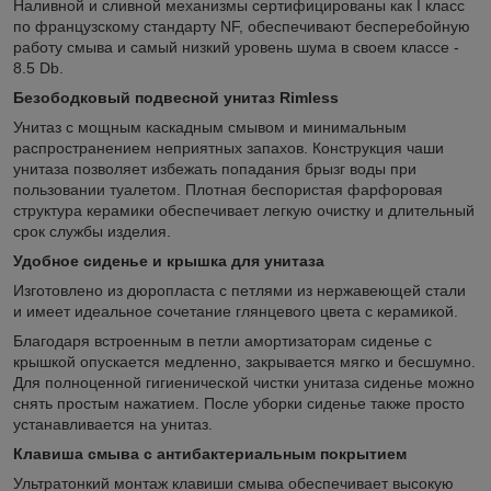
Наливной и сливной механизмы сертифицированы как I класс
по французскому стандарту NF, обеспечивают бесперебойную
работу смыва и самый низкий уровень шума в своем классе -
8.5 Db.
Безободковый подвесной унитаз Rimless
Унитаз с мощным каскадным смывом и минимальным
распространением неприятных запахов. Конструкция чаши
унитаза позволяет избежать попадания брызг воды при
пользовании туалетом. Плотная беспористая фарфоровая
структура керамики обеспечивает легкую очистку и длительный
срок службы изделия.
Удобное сиденье и крышка для унитаза
Изготовлено из дюропласта с петлями из нержавеющей стали
и имеет идеальное сочетание глянцевого цвета с керамикой.
Благодаря встроенным в петли амортизаторам сиденье с
крышкой опускается медленно, закрывается мягко и бесшумно.
Для полноценной гигиенической чистки унитаза сиденье можно
снять простым нажатием. После уборки сиденье также просто
устанавливается на унитаз.
Клавиша смыва с антибактериальным покрытием
Ультратонкий монтаж клавиши смыва обеспечивает высокую