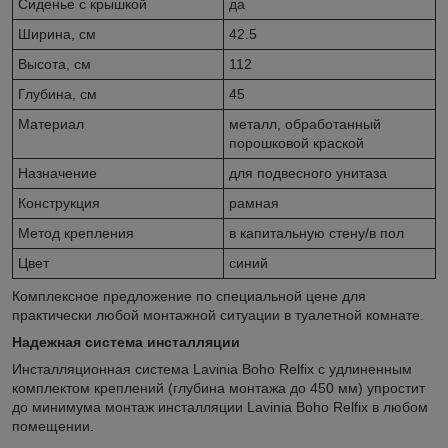
Сиденье c крышкой
да
Ширина, см
42.5
Высота, см
112
Глубина, см
45
Материал
металл, обработанный
порошковой краской
Назначение
для подвесного унитаза
Конструкция
рамная
Метод крепления
в капитальную стену/в пол
Цвет
синий
Комплексное предложение по специальной цене для
практически любой монтажной ситуации в туалетной комнате.
Надежная система инсталляции
Инсталляционная система Lavinia Boho Relfix c удлиненным
комплектом креплений (глубина монтажа до 450 мм) упростит
до минимума монтаж инсталляции Lavinia Boho Relfix в любом
помещении.