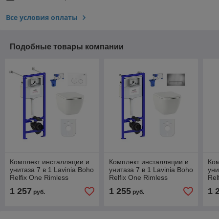
Все условия оплаты
Подобные товары компании
Комплект инсталляции и
Комплект инсталляции и
Ком
унитаза 7 в 1 Lavinia Boho
унитаза 7 в 1 Lavinia Boho
уни
Relfix One Rimless
Relfix One Rimless
Rel
87050161
87040074
87
1 257
1 255
1 
руб.
руб.