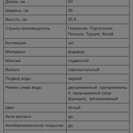
Длина, см
50
Ширина, см
35
Высота, см
35.5
Страна-производитель
Германия, Португалия,
Польша, Турция, Китай
Коллекция
set
Материал
фарфор
Монтаж
подвесной
Выпуск
горизонтальный
Подвод воды
задний
Режим слива воды
двухрежимный, однорежимны
й, прерываемый (stop-
функция), трёхрежимный
Цвет
белый
Анти-всплеск
да
Антибактериальное покрытие
да