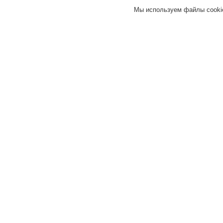
Быстро связались
Мы используем файлы cookie
Быстро отправили
товар
16.01.2021
Покупатель
Отлично
16.01.2021
Покупатель
Отлично
Добавить отзыв
Все отзывы