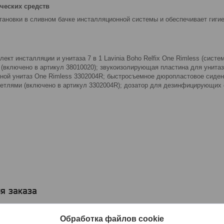
ических средств
ановки в сливном бачке инсталляционной системы и обеспечивает гигие
лект инсталляции и унитаза 7 в 1 Lavinia Boho Relfix One Rimless (сист
 (включено в артикул 38010020); звукоизолирующая пластина для унитаз
ной унитаз One Rimless 3302004R; быстросъемное дюропластовое сиде
етлями (включено в артикул 3302004R); дозатор для дезинфицирующих 
я заказа
Обработка файлов cookie