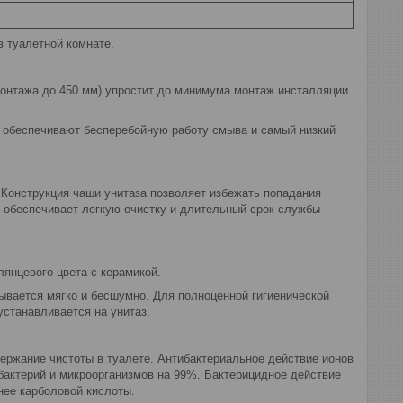
 туалетной комнате.
монтажа до 450 мм) упростит до минимума монтаж инсталляции
, обеспечивают бесперебойную работу смыва и самый низкий
Конструкция чаши унитаза позволяет избежать попадания
 обеспечивает легкую очистку и длительный срок службы
янцевого цвета с керамикой.
ывается мягко и бесшумно. Для полноценной гигиенической
устанавливается на унитаз.
ержание чистоты в туалете. Антибактериальное действие ионов
бактерий и микроорганизмов на 99%. Бактерицидное действие
нее карболовой кислоты.