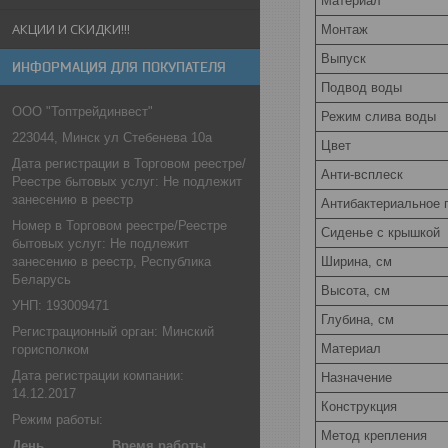
Материал
АКЦИИ И СКИДКИ!!!
Монтаж
Выпуск
ИНФОРМАЦИЯ ДЛЯ ПОКУПАТЕЛЯ
Подвод воды
ООО "Топтрейдинвест"
Режим слива воды
223044, Минск ул Стебенева 10а
Цвет
Дата регистрации в Торговом реестре/
Анти-всплеск
Реестре бытовых услуг: Не подлежит
занесению в реестр
Антибактериальное 
Номер в Торговом реестре/Реестре
Сиденье c крышкой
бытовых услуг: Не подлежит
Ширина, см
занесению в реестр, Республика
Беларусь
Высота, см
УНП: 193009471
Глубина, см
Регистрационный орган: Минский
Материал
горисполком
Дата регистрации компании:
Назначение
14.12.2017
Конструкция
Режим работы:
Метод крепления
День
Время работы