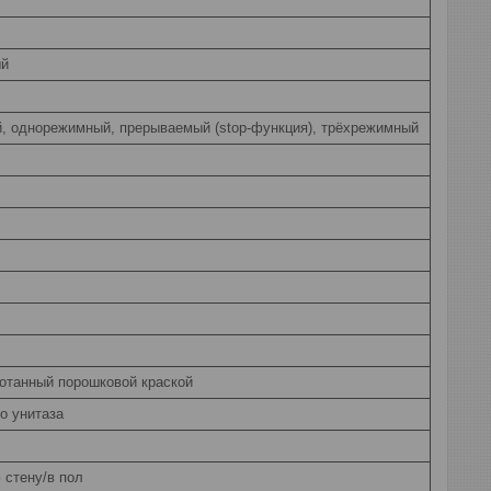
ый
, однорежимный, прерываемый (stop-функция), трёхрежимный
отанный порошковой краской
о унитаза
 стену/в пол