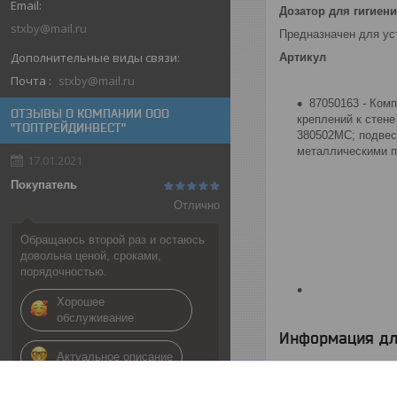
Дозатор для гигиен
stxby@mail.ru
Предназначен для уст
Артикул
Почта
stxby@mail.ru
87050163 - Комп
ОТЗЫВЫ О КОМПАНИИ ООО
креплений к стене
"ТОПТРЕЙДИНВЕСТ"
380502MC; подвес
металлическими п
17.01.2021
Покупатель
Отлично
Обращаюсь второй раз и остаюсь
довольна ценой, сроками,
порядочностью.
Хорошее
обслуживание
Информация дл
Актуальное описание
Цена:
1 263
руб.