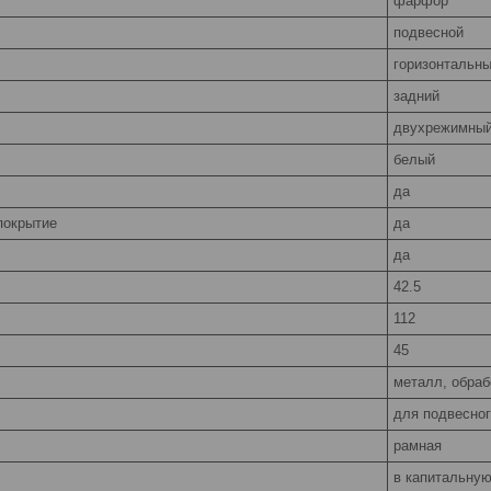
фарфор
подвесной
горизонтальн
задний
двухрежимный
белый
да
покрытие
да
да
42.5
112
45
металл, обраб
для подвесног
рамная
в капитальную