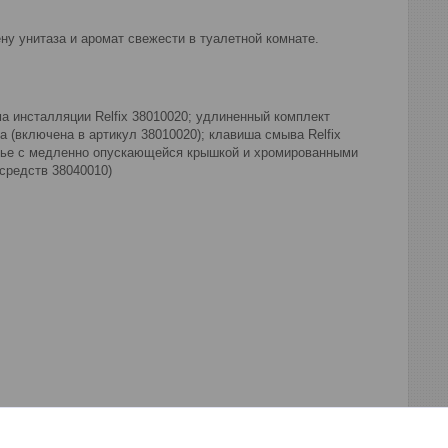
ну унитаза и аромат свежести в туалетной комнате.
ема инсталляции Relfix 38010020; удлиненный комплект
а (включена в артикул 38010020); клавиша смыва Relfix
нье с медленно опускающейся крышкой и хромированными
средств 38040010)