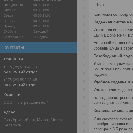
Цвет
Понедельник
09:00-19:00
Вторник
09:00-19:00
Комплексное предлож
Среда
09:00-19:00
Четверг
09:00-19:00
Надежная система 
Пятница
09:00-19:00
Инсталляционная сис
Суббота
Выходной
Lavinia Boho Relfix 
Воскресенье
Выходной
Наливной и сливной 
КОНТАКТЫ
уровень шума в своем
Безободковый подве
Унитаз с мощным кас
+375 (25) 511-49-33
брызг воды при поль
розничный отдел
изделия.
+375 (29) 854-43-68
Удобное сиденье и 
розничный отдел
Изготовлено из дюро
Благодаря встроенны
ООО "Топтрейдинвест"
чистки унитаза сиден
Клавиша смыва с а
Ультратонкий монтаж
Октябрьский р-н, Минск, Минск,
серебра - инновацио
Беларусь
серебра в 3.5 раза п