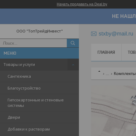
Начать продавать на Deal.by
НЕ НАШЛ
ООО "ТопТрейдИнвест"
stxby@mail.ru
ГЛАВНАЯ
ТОВ
Товары и услуги
...
Комплекты 
Сантехника
Благоустройство
Гипсокартонные и стеновые
системы
Двери
Добавки к растворам