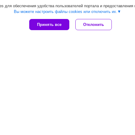
s для обеспечения удобства пользователей портала и предоставления
Вы можете настроить файлы cookies или отключить их.
Принять все
Отклонить
Сайт создан на платформе Deal.by
Политика обработки файлов cookies
ООО "Топтрейдинвест" |
Пожаловаться на контент