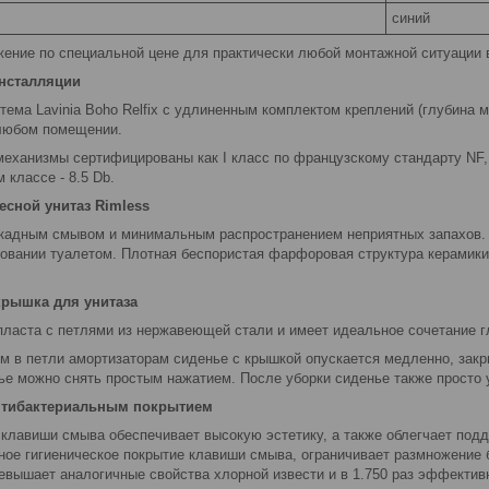
синий
ение по специальной цене для практически любой монтажной ситуации в
инсталляции
тема Lavinia Boho Relfix c удлиненным комплектом креплений (глубина 
в любом помещении.
механизмы сертифицированы как I класс по французскому стандарту NF
 классе - 8.5 Db.
сной унитаз Rimless
кадным смывом и минимальным распространением неприятных запахов. 
зовании туалетом. Плотная беспористая фарфоровая структура керамики
крышка для унитаза
пласта с петлями из нержавеющей стали и имеет идеальное сочетание гл
м в петли амортизаторам сиденье с крышкой опускается медленно, закр
ье можно снять простым нажатием. После уборки сиденье также просто 
нтибактериальным покрытием
 клавиши смыва обеспечивает высокую эстетику, а также облегчает подд
нное гигиеническое покрытие клавиши смыва, ограничивает размножение 
ревышает аналогичные свойства хлорной извести и в 1.750 раз эффектив