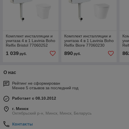
Комплект инсталляции и
Комплект инсталляции и
Ком
унитаза 4 в 1 Lavinia Boho
унитаза 4 в 1 Lavinia Boho
уни
Relfix Bristol 77060252
Relfix Biore 77060230
Rel
1 039
890
86
руб.
руб.
О нас
Рейтинг не сформирован
Менее 5 отзывов за последний год
Работает с 08.10.2012
г. Минск
Октябрьский р-н, Минск, Минск, Беларусь
Контакты