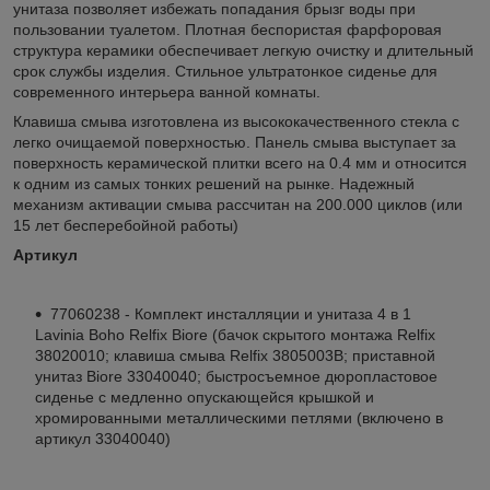
унитаза позволяет избежать попадания брызг воды при
пользовании туалетом. Плотная беспористая фарфоровая
структура керамики обеспечивает легкую очистку и длительный
срок службы изделия. Стильное ультратонкое сиденье для
современного интерьера ванной комнаты.
Клавиша смыва изготовлена из высококачественного стекла с
легко очищаемой поверхностью. Панель смыва выступает за
поверхность керамической плитки всего на 0.4 мм и относится
к одним из самых тонких решений на рынке. Надежный
механизм активации смыва рассчитан на 200.000 циклов (или
15 лет бесперебойной работы)
Артикул
77060238 - Комплект инсталляции и унитаза 4 в 1
Lavinia Boho Relfix Biore (бачок скрытого монтажа Relfix
38020010; клавиша смыва Relfix 3805003B; приставной
унитаз Biore 33040040; быстросъемное дюропластовое
сиденье с медленно опускающейся крышкой и
хромированными металлическими петлями (включено в
артикул 33040040)