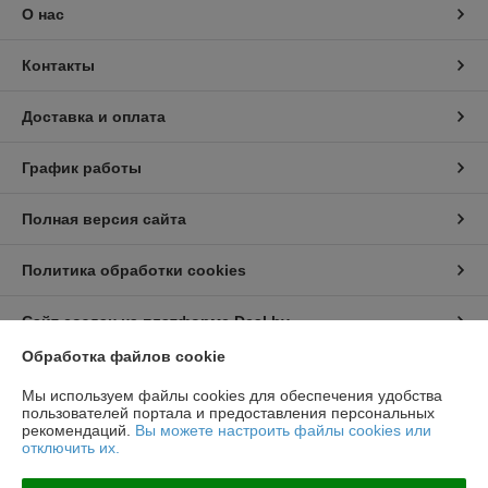
О нас
Контакты
Доставка и оплата
График работы
Полная версия сайта
Политика обработки cookies
Сайт создан на платформе Deal.by
Обработка файлов cookie
Информация для покупателя
Мы используем файлы cookies для обеспечения удобства
пользователей портала и предоставления персональных
Юридическое лицо:
ООО "Топтрейдинвест"
рекомендаций.
Вы можете настроить файлы cookies или
223044, Минск ул Стебенева 10а
отключить их.
Регистрационный номер ЕГР: 193009471