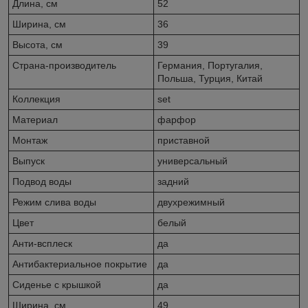
Длина, см
52
Ширина, см
36
Высота, см
39
Страна-производитель
Германия, Португалия,
Польша, Турция, Китай
Коллекция
set
Материал
фарфор
Монтаж
приставной
Выпуск
универсальный
Подвод воды
задний
Режим слива воды
двухрежимный
Цвет
белый
Анти-всплеск
да
Антибактериальное покрытие
да
Сиденье c крышкой
да
Ширина, см
49