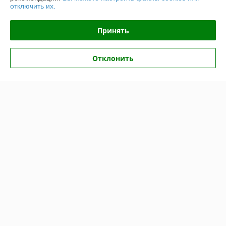
отключить их.
Контакты
Принять
Доставка и оплата
Отклонить
График работы
Полная версия сайта
Политика обработки cookies
Сайт создан на платформе Deal.by
Информация для покупателя
Юридическое лицо:
ООО "Топтрейдинвест"
223044, Минск ул Стебенева 10а
Регистрационный номер ЕГР: 193009471
УНП: 193009471