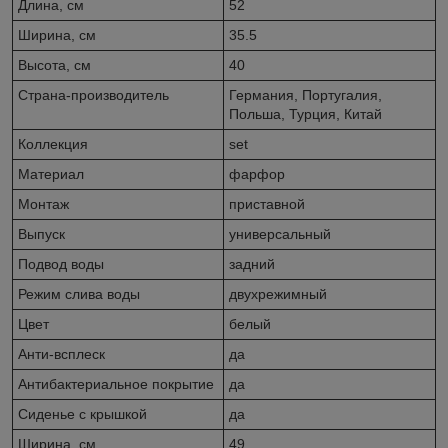
Длина, см
52
Ширина, см
35.5
Высота, см
40
Страна-производитель
Германия, Португалия,
Польша, Турция, Китай
Коллекция
set
Материал
фарфор
Монтаж
приставной
Выпуск
универсальный
Подвод воды
задний
Режим слива воды
двухрежимный
Цвет
белый
Анти-всплеск
да
Антибактериальное покрытие
да
Сиденье c крышкой
да
Ширина, см
49