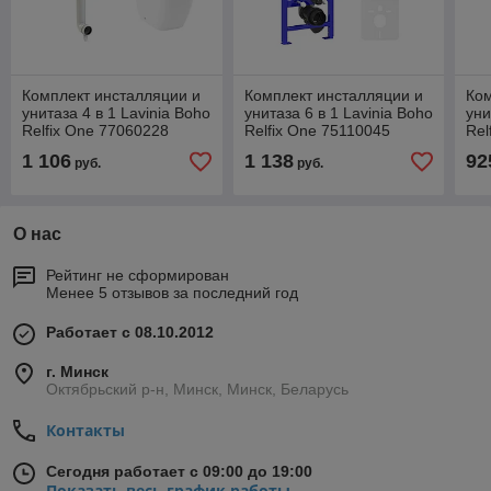
Комплект инсталляции и
Комплект инсталляции и
Ком
унитаза 4 в 1 Lavinia Boho
унитаза 6 в 1 Lavinia Boho
уни
Relfix One 77060228
Relfix One 75110045
Rel
1 106
1 138
92
руб.
руб.
О нас
Рейтинг не сформирован
Менее 5 отзывов за последний год
Работает с 08.10.2012
г. Минск
Октябрьский р-н, Минск, Минск, Беларусь
Контакты
Сегодня работает с 09:00 до 19:00
Показать весь график работы