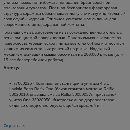
унитаза позволяет избежать попадания брызг воды при
пользовании туалетом. Плотная беспористая фарфоровая
структура керамики обеспечивает легкую очистку и длительный
срок службы изделия. Стильное ультратонкое сиденье для
современного интерьера ванной комнаты.
Клавиша смыва изготовлена из высококачественного стекла с
легко очищаемой поверхностью. Панель смыва выступает за
поверхность керамической плитки всего на 0.4 мм и относится
к одним из самых тонких решений на рынке. Надежный
механизм активации смыва рассчитан на 200.000 циклов (или
15 лет бесперебойной работы)
Артикул
77060225 - Комплект инсталляции и унитаза 4 в 1
Lavinia Boho Relfix One (бачок скрытого монтажа Relfix
38020010; клавиша смыва Relfix 3805003W; приставной
унитаз One 33020050; быстросъемное дюропластовое
сиденье с медленно опускающейся крышкой и
Скрыть