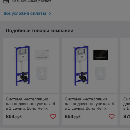
Безналичный расчет
Все условия оплаты
Подобные товары компании
Система инсталляции
Система инсталляции
Си
для подвесного унитаза 4
для подвесного унитаза 4
для
в 1 Lavinia Boho Relfix
в 1 Lavinia Boho Relfix
в 1
77010009
77010010
77
864
864
87
руб.
руб.