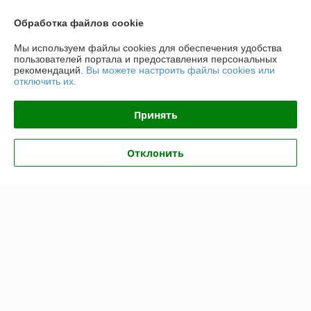
Обращаюсь второй раз и остаюсь довольна ценой, сроками, 
Обработка файлов cookie
порядочностью. 
Мы используем файлы cookies для обеспечения удобства
пользователей портала и предоставления персональных
Покупатель
16.01.2021
рекомендаций.
Вы можете настроить файлы cookies или
отключить их.
Отлично
Показать все отзывы
Принять
Отклонить
О нас
Контакты
Доставка и оплата
График работы
Полная версия сайта