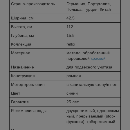
Страна-производитель
Германия, Португалия,
Польша, Турция, Китай
Ширина, см
42.5
Высота, см
112
Глубина, см
15.5
Коллекция
relfix
Материал
металл, обработанный
порошковой
краской
Назначение
для подвесного унитаза
Конструкция
рамная
Метод крепления
в капитальную стену/в пол
Цвет
синий
Гарантия
25 лет
Режим слива воды
двухрежимный, однорежим
ный, прерываемый (stop-
функция), трёхрежимный