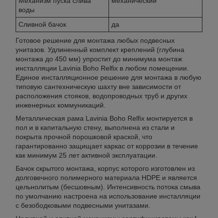
Механизм пуска слива
механический
воды
Сливной бачок
да
Готовое решение для монтажа любых подвесных
унитазов. Удлиненный комплект креплений (глубина
монтажа до 450 мм) упростит до минимума монтаж
инсталляции Lavinia Boho Relfix в любом помещении.
Единое инсталляционное решение для монтажа в любую
типовую сантехническую шахту вне зависимости от
расположения стояков, водопроводных труб и других
инженерных коммуникаций.
Металлическая рама Lavinia Boho Relfix монтируется в
пол и в капитальную стену, выполнена из стали и
покрыта прочной порошковой краской, что
гарантированно защищает каркас от коррозии в течение
как минимум 25 лет активной эксплуатации.
Бачок скрытого монтажа, корпус которого изготовлен из
долговечного полимерного материала HDPE и является
цельнолитым (бесшовным). Интенсивность потока смыва
по умолчанию настроена на использование инсталляции
с безободковыми подвесными унитазами.