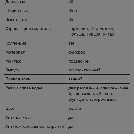
Длина, см
50
Ширина, см
35.5
Высота, см
35
Страна-производитель
Германия, Португалия,
Польша, Турция, Китай
Коллекция
set
Материал
фарфор
Монтаж
подвесной
Выпуск
горизонтальный
Подвод воды
задний
Режим слива воды
двухрежимный, однорежимны
й, прерываемый (stop-
функция), трёхрежимный
Цвет
белый
Анти-всплеск
да
Антибактериальное покрытие
да