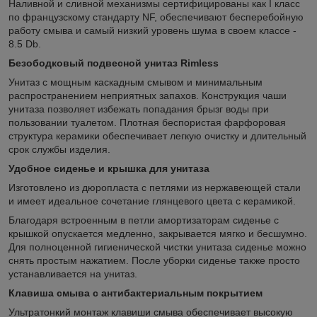
Наливной и сливной механизмы сертифицированы как I класс
по французскому стандарту NF, обеспечивают бесперебойную
работу смыва и самый низкий уровень шума в своем классе -
8.5 Db.
Безободковый подвесной унитаз Rimless
Унитаз с мощным каскадным смывом и минимальным
распространением неприятных запахов. Конструкция чаши
унитаза позволяет избежать попадания брызг воды при
пользовании туалетом. Плотная беспористая фарфоровая
структура керамики обеспечивает легкую очистку и длительный
срок службы изделия.
Удобное сиденье и крышка для унитаза
Изготовлено из дюропласта с петлями из нержавеющей стали
и имеет идеальное сочетание глянцевого цвета с керамикой.
Благодаря встроенным в петли амортизаторам сиденье с
крышкой опускается медленно, закрывается мягко и бесшумно.
Для полноценной гигиенической чистки унитаза сиденье можно
снять простым нажатием. После уборки сиденье также просто
устанавливается на унитаз.
Клавиша смыва с антибактериальным покрытием
Ультратонкий монтаж клавиши смыва обеспечивает высокую