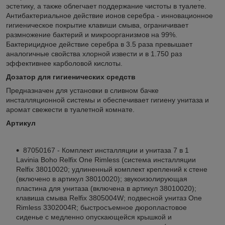
эстетику, а также облегчает поддержание чистоты в туалете.
Антибактериальное действие ионов серебра - инновационное
гигиеническое покрытие клавиши смыва, ограничивает
размножение бактерий и микроорганизмов на 99%.
Бактерицидное действие серебра в 3.5 раза превышает
аналогичные свойства хлорной извести и в 1.750 раз
эффективнее карболовой кислоты.
Дозатор для гигиенических средств
Предназначен для установки в сливном бачке
инсталляционной системы и обеспечивает гигиену унитаза и
аромат свежести в туалетной комнате.
Артикул
87050167 - Комплект инсталляции и унитаза 7 в 1
Lavinia Boho Relfix One Rimless (система инсталляции
Relfix 38010020; удлиненный комплект креплений к стене
(включено в артикул 38010020); звукоизолирующая
пластина для унитаза (включена в артикул 38010020);
клавиша смыва Relfix 3805004W; подвесной унитаз One
Rimless 3302004R; быстросъемное дюропластовое
сиденье с медленно опускающейся крышкой и