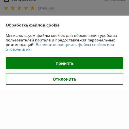
Отлично
Показать все отзывы
Обработка файлов cookie
Мы используем файлы cookies для обеспечения удобства
О нас
пользователей портала и предоставления персональных
рекомендаций.
Вы можете настроить файлы cookies или
отключить их.
Контакты
Принять
Доставка и оплата
Отклонить
График работы
Полная версия сайта
Политика обработки cookies
Сайт создан на платформе Deal.by