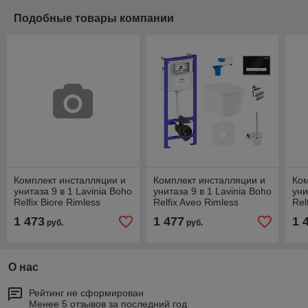
Подобные товары компании
Комплект инсталляции и
Комплект инсталляции и
Ком
унитаза 9 в 1 Lavinia Boho
унитаза 9 в 1 Lavinia Boho
уни
Relfix Biore Rimless
Relfix Aveo Rimless
Rel
75110368
75110395
75
1 473
1 477
1 
руб.
руб.
О нас
Рейтинг не сформирован
Менее 5 отзывов за последний год