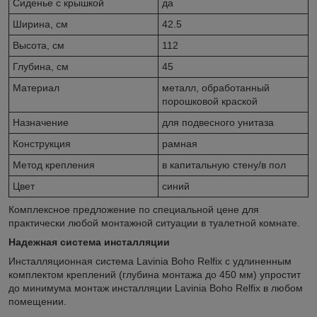
Сиденье c крышкой
да
Ширина, см
42.5
Высота, см
112
Глубина, см
45
Материал
металл, обработанный
порошковой краской
Назначение
для подвесного унитаза
Конструкция
рамная
Метод крепления
в капитальную стену/в пол
Цвет
синий
Комплексное предложение по специальной цене для
практически любой монтажной ситуации в туалетной комнате.
Надежная система инсталляции
Инсталляционная система Lavinia Boho Relfix c удлиненным
комплектом креплений (глубина монтажа до 450 мм) упростит
до минимума монтаж инсталляции Lavinia Boho Relfix в любом
помещении.