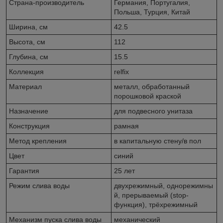
Страна-производитель
Германия, Португалия,
Польша, Турция, Китай
Ширина, см
42.5
Высота, см
112
Глубина, см
15.5
Коллекция
relfix
Материал
металл, обработанный
порошковой краской
Назначение
для подвесного унитаза
Конструкция
рамная
Метод крепления
в капитальную стену/в пол
Цвет
синий
Гарантия
25 лет
Режим слива воды
двухрежимный, однорежимны
й, прерываемый (stop-
функция), трёхрежимный
Механизм пуска слива воды
механический