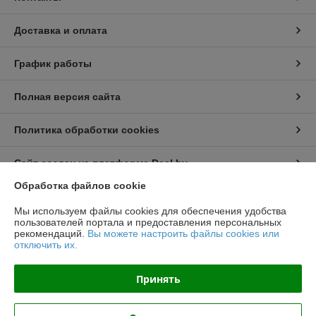
Доставка и оплата
График работы
Полная версия сайта
Политика обработки cookies
Сайт создан на платформе Deal.by
Обработка файлов cookie
Информация для покупателя
Мы используем файлы cookies для обеспечения удобства
пользователей портала и предоставления персональных
Юридическое лицо:
ООО "Топтрейдинвест"
рекомендаций.
Вы можете настроить файлы cookies или
223044, Минск ул Стебенева 10а
отключить их.
Регистрационный номер ЕГР: 193009471
Принять
УНП: 193009471
Регистрационный орган: Минский горисполком