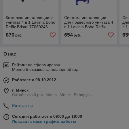
Комплект инсталляции и
Система инсталляции
Си
унитаза 4 в 1 Lavinia Boho
для подвесного унитаза 4
для
Relfix Bristol 77060246
в 1 Lavinia Boho Relfix
в 1
77020014
77
870
654
65
руб.
руб.
О нас
Рейтинг не сформирован
Менее 5 отзывов за последний год
Работает с 08.10.2012
г. Минск
Октябрьский р-н, Минск, Минск, Беларусь
Контакты
Сегодня работает с 09:00 до 19:00
Показать весь график работы