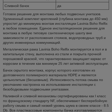
Сливной бачок
да
Готовое решение для монтажа любых подвесных унитазов.
Удлиненный комплект креплений (глубина монтажа до 450 мм)
упростит до минимума монтаж инсталляции Lavinia Boho Relfix
в любом помещении. Единое инсталляционное решение для
монтажа в любую типовую сантехническую шахту вне
зависимости от расположения стояков, водопроводных труб и
других инженерных коммуникаций.
Металлическая рама Lavinia Boho Relfix монтируется в пол и в
капитальную стену, выполнена из стали и покрыта прочной
порошковой краской, что гарантированно защищает каркас от
коррозии в течение как минимум 25 лет активной эксплуатации.
Бачок скрытого монтажа, корпус которого изготовлен из
долговечного полимерного материала HDPE и является
цельнолитым (бесшовным). Интенсивность потока смыва по
умолчанию настроена на использование инсталляции с
безободковыми подвесными унитазами.
Наливной и сливной механизмы сертифицированы как I класс
по французскому стандарту NF, обеспечивают бесперебойную
работу смыва и самый низкий уровнь шума в своем классе - 8.5
Db. Все пластмассовые компоненты бачка изготавливаются