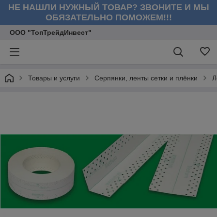
НЕ НАШЛИ НУЖНЫЙ ТОВАР? ЗВОНИТЕ И МЫ
ОБЯЗАТЕЛЬНО ПОМОЖЕМ!!!
ООО "ТопТрейдИнвест"
Товары и услуги
Серпянки, ленты сетки и плёнки
Л