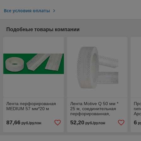
Все условия оплаты
Подобные товары компании
Лента перфорированая
Лента Motive Q 50 мм *
Пр
MEDIUM 57 мм*20 м
25 м, соединительная
гип
перфорированная,
Арс
Польша
Дли
87,66
52,20
6
руб./рулон
руб./рулон
р