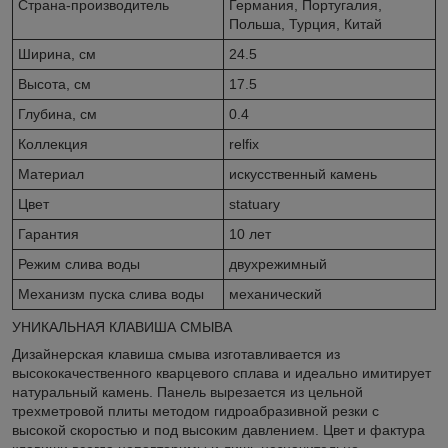
Страна-производитель
Германия, Португалия,
Польша, Турция, Китай
Ширина, см
24.5
Высота, см
17.5
Глубина, см
0.4
Коллекция
relfix
Материал
искусственный камень
Цвет
statuary
Гарантия
10 лет
Режим слива воды
двухрежимный
Механизм пуска слива воды
механический
УНИКАЛЬНАЯ КЛАВИША СМЫВА⠀
Дизайнерская клавиша смыва изготавливается из
высококачественного кварцевого сплава и идеально имитирует
натуральный камень. Панель вырезается из цельной
трехметровой плиты методом гидроабразивной резки с
высокой скоростью и под высоким давлением. Цвет и фактура