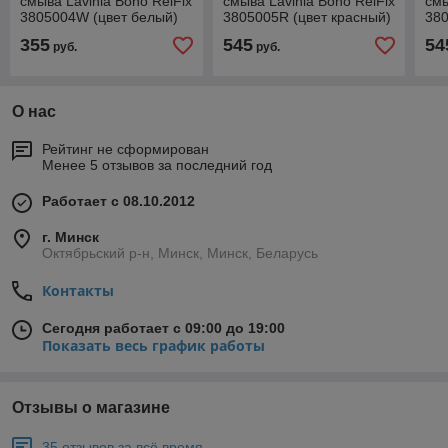
смыва Lavinia Boho RelFix
смыва Lavinia Boho RelFix
смы
3805004W (цвет белый)
3805005R (цвет красный)
380
фи
355
545
54
руб.
руб.
О нас
Рейтинг не сформирован
Менее 5 отзывов за последний год
Работает с 08.10.2012
г. Минск
Октябрьский р-н, Минск, Минск, Беларусь
Контакты
Сегодня работает с 09:00 до 19:00
Показать весь график работы
Отзывы о магазине
35 отзывов за всё время