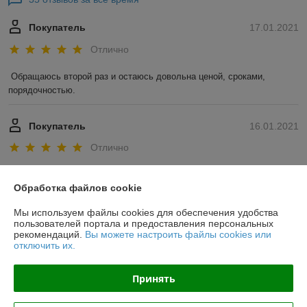
Покупатель
17.01.2021
Отлично
Обращаюсь второй раз и остаюсь довольна ценой, сроками, 
порядочностью. 
Покупатель
16.01.2021
Отлично
Показать все отзывы
Обработка файлов cookie
Мы используем файлы cookies для обеспечения удобства
О нас
пользователей портала и предоставления персональных
рекомендаций.
Вы можете настроить файлы cookies или
отключить их.
Контакты
Принять
Доставка и оплата