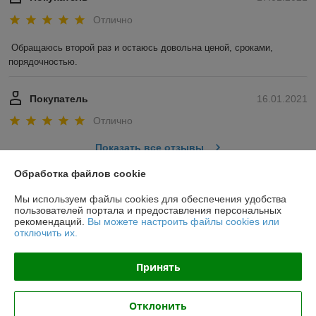
Отлично
Обращаюсь второй раз и остаюсь довольна ценой, сроками, 
порядочностью. 
Покупатель
16.01.2021
Отлично
Показать все отзывы
Обработка файлов cookie
О нас
Мы используем файлы cookies для обеспечения удобства
пользователей портала и предоставления персональных
рекомендаций.
Вы можете настроить файлы cookies или
Контакты
отключить их.
Доставка и оплата
Принять
График работы
Отклонить