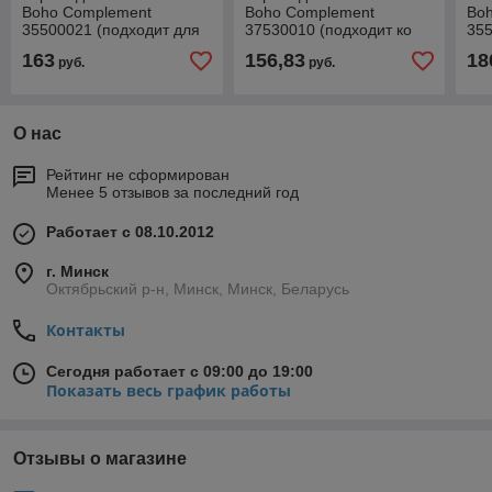
Boho Complement
Boho Complement
Bo
35500021 (подходит для
37530010 (подходит ко
355
ванн коллекций Biore и
всем моделям ванн
кол
163
156,83
18
руб.
руб.
Bristol с размерами 160
коллекции Aveo и
раз
Elegant)
О нас
Рейтинг не сформирован
Менее 5 отзывов за последний год
Работает с 08.10.2012
г. Минск
Октябрьский р-н, Минск, Минск, Беларусь
Контакты
Сегодня работает с 09:00 до 19:00
Показать весь график работы
Отзывы о магазине