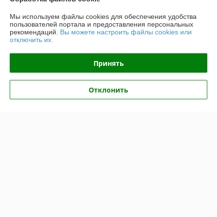
Мы используем файлы cookies для обеспечения удобства
О нас
пользователей портала и предоставления персональных
рекомендаций.
Вы можете настроить файлы cookies или
отключить их.
Контакты
Принять
Доставка и оплата
Отклонить
График работы
Полная версия сайта
Политика обработки cookies
Сайт создан на платформе Deal.by
Информация для покупателя
Юридическое лицо:
ООО "Топтрейдинвест"
223044, Минск ул Стебенева 10а